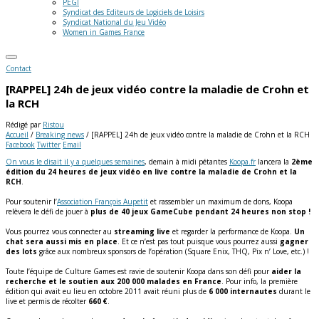
PEGI
Syndicat des Editeurs de Logiciels de Loisirs
Syndicat National du Jeu Vidéo
Women in Games France
Contact
[RAPPEL] 24h de jeux vidéo contre la maladie de Crohn et
la RCH
Rédigé par
Ristou
Accueil
/
Breaking news
/
[RAPPEL] 24h de jeux vidéo contre la maladie de Crohn et la RCH
Facebook
Twitter
Email
On vous le disait il y a quelques semaines
, demain à midi pétantes
Koopa.fr
lancera la
2ème
édition du 24 heures de jeux vidéo en live contre la maladie de Crohn et la
RCH
.
Pour soutenir l’
Association François Aupetit
et rassembler un maximum de dons, Koopa
relèvera le défi de jouer à
plus de 40 jeux GameCube pendant 24 heures non stop !
Vous pourrez vous connecter au
streaming live
et regarder la performance de Koopa.
Un
chat sera aussi mis en place
. Et ce n’est pas tout puisque vous pourrez aussi
gagner
des lots
grâce aux nombreux sponsors de l’opération (Square Enix, THQ, Pix n’ Love, etc.) !
Toute l’équipe de Culture Games est ravie de soutenir Koopa dans son défi pour
aider la
recherche et le soutien aux 200 000 malades en France
. Pour info, la première
édition qui avait eu lieu en octobre 2011 avait réuni plus de
6 000 internautes
durant le
live et permis de récolter
660 €
.