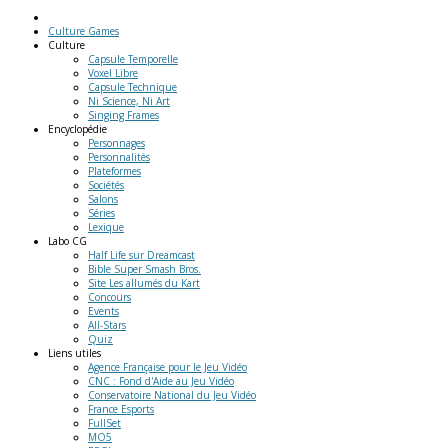
Culture Games
Culture
Capsule Temporelle
Voxel Libre
Capsule Technique
Ni Science, Ni Art
Singing Frames
Encyclopédie
Personnages
Personnalités
Plateformes
Sociétés
Salons
Séries
Lexique
Labo
CG
Half Life sur Dreamcast
Bible Super Smash Bros.
Site Les allumés du Kart
Concours
Events
All-Stars
Quiz
Liens
utiles
Agence Française pour le Jeu Vidéo
CNC : Fond d'Aide au Jeu Vidéo
Conservatoire National du Jeu Vidéo
France Esports
FullSet
MO5