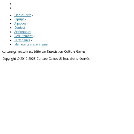
Plan du site
-
Equipe
-
A propos
-
Contact
-
Annonceurs
-
Recrutement
-
Partenaires
-
Meilleur casino en ligne
culture-games.com est édité par l'association Culture Games
Copyright © 2010-2025 Culture Games v5 Tous droits réservés.