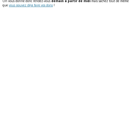
On vous donne donc rendez-vous
demain à partir de midi
mais sachez tout de même
que
vous pouvez déjà faire vos dons
!