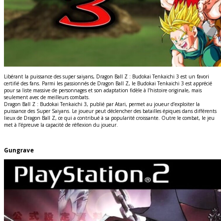
Libérant la puissance des super saiyans, Dragon Ball Z : Budokai Tenkaichi 3 est un favori
certifié des fans. Parmi les passionnés de Dragon Ball Z, le Budokai Tenkaichi 3 est apprécié
pour sa liste massive de personnages et son adaptation fidèle à l’histoire originale, mais
seulement avec de meilleurs combats.
Dragon Ball Z : Budokai Tenkaichi 3, publié par Atari, permet au joueur d’exploiter la
puissance des Super Saiyans. Le joueur peut déclencher des batailles épiques dans différents
lieux de Dragon Ball Z, ce qui a contribué à sa popularité croissante. Outre le combat, le jeu
met à l’épreuve la capacité de réflexion du joueur.
Gungrave