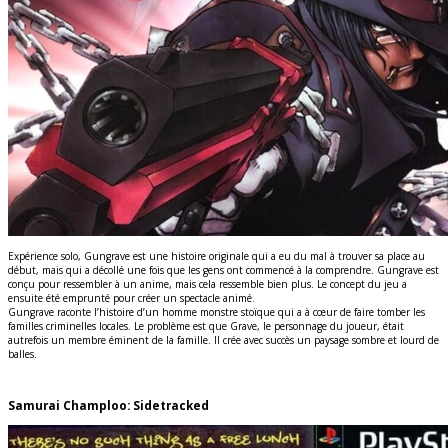
Expérience solo, Gungrave est une histoire originale qui a eu du mal à trouver sa place au
début, mais qui a décollé une fois que les gens ont commencé à la comprendre. Gungrave est
conçu pour ressembler à un anime, mais cela ressemble bien plus. Le concept du jeu a
ensuite été emprunté pour créer un spectacle animé.
Gungrave raconte l’histoire d’un homme monstre stoïque qui a à cœur de faire tomber les
familles criminelles locales. Le problème est que Grave, le personnage du joueur, était
autrefois un membre éminent de la famille. Il crée avec succès un paysage sombre et lourd de
balles.
Samurai Champloo: Sidetracked