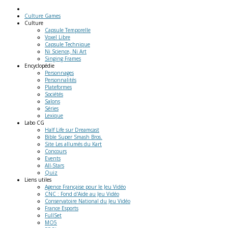
Culture Games
Culture
Capsule Temporelle
Voxel Libre
Capsule Technique
Ni Science, Ni Art
Singing Frames
Encyclopédie
Personnages
Personnalités
Plateformes
Sociétés
Salons
Séries
Lexique
Labo
CG
Half Life sur Dreamcast
Bible Super Smash Bros.
Site Les allumés du Kart
Concours
Events
All-Stars
Quiz
Liens
utiles
Agence Française pour le Jeu Vidéo
CNC : Fond d'Aide au Jeu Vidéo
Conservatoire National du Jeu Vidéo
France Esports
FullSet
MO5