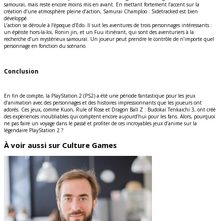
samouraï, mais reste encore moins mis en avant. En mettant fortement l’accent sur la
création d’une atmosphère pleine d’action, Samurai Champloo : Sidetracked est bien
développé.
L’action se déroule à l’époque d’Edo. Il suit les aventures de trois personnages intéressants :
un épéiste hors-la-loi, Ronin jin, et un Fuu itinérant, qui sont des aventuriers à la
recherche d’un mystérieux samouraï. Un joueur peut prendre le contrôle de n’importe quel
personnage en fonction du scénario.
Conclusion
En fin de compte, la PlayStation 2 (PS2) a été une période fantastique pour les jeux
d’animation avec des personnages et des histoires impressionnants que les joueurs ont
adorés. Ces jeux, comme Kuon, Rule of Rose et Dragon Ball Z : Budokai Tenkaichi 3, ont créé
des expériences inoubliables qui comptent encore aujourd’hui pour les fans. Alors, pourquoi
ne pas faire un voyage dans le passé et profiter de ces incroyables jeux d’anime sur la
légendaire PlayStation 2 ?
À voir aussi sur Culture Games