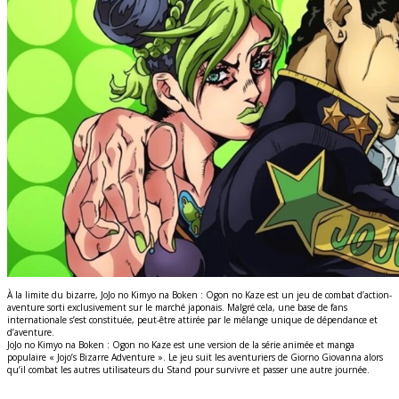
À la limite du bizarre, JoJo no Kimyo na Boken : Ogon no Kaze est un jeu de combat d’action-
aventure sorti exclusivement sur le marché japonais. Malgré cela, une base de fans
internationale s’est constituée, peut-être attirée par le mélange unique de dépendance et
d’aventure.
JoJo no Kimyo na Boken : Ogon no Kaze est une version de la série animée et manga
populaire « Jojo’s Bizarre Adventure ». Le jeu suit les aventuriers de Giorno Giovanna alors
qu’il combat les autres utilisateurs du Stand pour survivre et passer une autre journée.