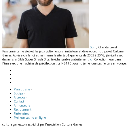
Gorn
, Chef de projet
Passionné par le Web et les jeux vidéo, je suis l'initiateur et développeur du projet Culture
Games. Après avoir lancé et maintenu le site Ssb-Experience de 2003 à 2016, j'ai écrit avec
des amis la Bible Super Smash Bros. téléchargeable gratuitement
ici
. Collectionneur dans
l'âme avec une machine de prédilection : La N64 ! Et quand je ne joue pas, je pars en voyage.
Plan du site
-
Equipe
-
A propos
-
Contact
-
Annonceurs
-
Recrutement
-
Partenaires
-
Meilleur casino en ligne
culture-games.com est édité par l'association Culture Games