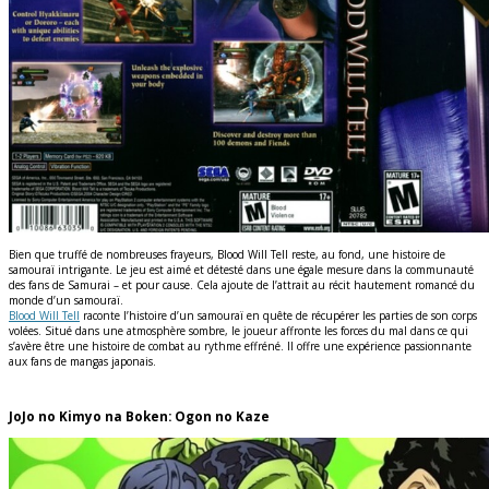
Bien que truffé de nombreuses frayeurs, Blood Will Tell reste, au fond, une histoire de
samouraï intrigante. Le jeu est aimé et détesté dans une égale mesure dans la communauté
des fans de Samurai – et pour cause. Cela ajoute de l’attrait au récit hautement romancé du
monde d’un samouraï.
Blood Will Tell
raconte l’histoire d’un samouraï en quête de récupérer les parties de son corps
volées. Situé dans une atmosphère sombre, le joueur affronte les forces du mal dans ce qui
s’avère être une histoire de combat au rythme effréné. Il offre une expérience passionnante
aux fans de mangas japonais.
JoJo no Kimyo na Boken: Ogon no Kaze