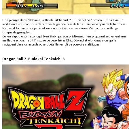
Une plongée dans l’alchimie, Fullmetal Alchemist 2 : Curse of the Crimson Elixir a livré un
récit étendu qui continue de captiver la grande base de fans. Deuxième opus de la franchise
Fullmetal Alchemist, ce jeu était un ajout précieux au catalogue PS2 pour son mélange
unique de gameplay.
Ce jeu s’appuie sur le concept bien établi par son prédécesseur, en proposant seulement une
meilleure action. Il suit l’histoire de deux frères Elric, Edward et Alphonse, alors qu’ils
naviguent dans un monde ouvert détaillé rempli de pouvoirs maléfiques.
Dragon Ball Z: Budokai Tenkaichi 3