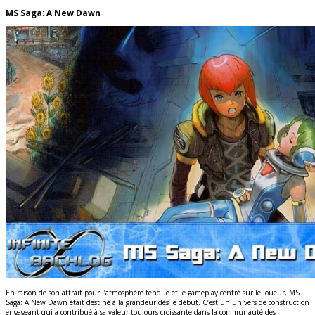
MS Saga: A New Dawn
En raison de son attrait pour l’atmosphère tendue et le gameplay centré sur le joueur, MS
Saga: A New Dawn était destiné à la grandeur dès le début. C’est un univers de construction
engageant qui a contribué à sa valeur toujours croissante dans la communauté des