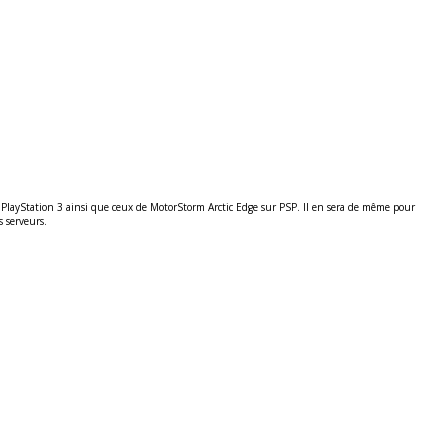
PlayStation 3 ainsi que ceux de MotorStorm Arctic Edge sur PSP. Il en sera de même pour
s serveurs.