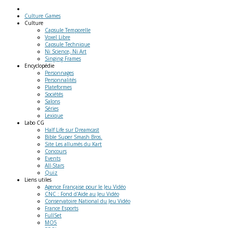
Culture Games
Culture
Capsule Temporelle
Voxel Libre
Capsule Technique
Ni Science, Ni Art
Singing Frames
Encyclopédie
Personnages
Personnalités
Plateformes
Sociétés
Salons
Séries
Lexique
Labo
CG
Half Life sur Dreamcast
Bible Super Smash Bros.
Site Les allumés du Kart
Concours
Events
All-Stars
Quiz
Liens
utiles
Agence Française pour le Jeu Vidéo
CNC : Fond d'Aide au Jeu Vidéo
Conservatoire National du Jeu Vidéo
France Esports
FullSet
MO5