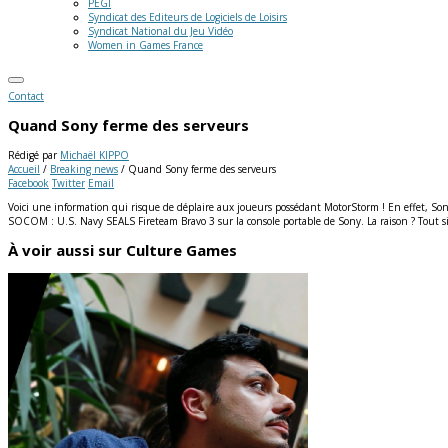
PEGI
Syndicat des Editeurs de Logiciels de Loisirs
Syndicat National du Jeu Vidéo
Women in Games France
Contact
Quand Sony ferme des serveurs
Rédigé par
Michaël KIPPO
Accueil
/
Breaking news
/
Quand Sony ferme des serveurs
Facebook
Twitter
Email
Voici une information qui risque de déplaire aux joueurs possédant MotorStorm ! En effet, So
SOCOM : U.S. Navy SEALS Fireteam Bravo 3 sur la console portable de Sony.
La raison ? Tout s
À voir aussi sur Culture Games