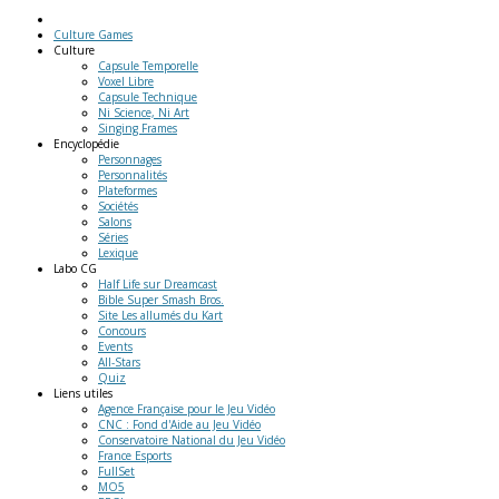
Culture Games
Culture
Capsule Temporelle
Voxel Libre
Capsule Technique
Ni Science, Ni Art
Singing Frames
Encyclopédie
Personnages
Personnalités
Plateformes
Sociétés
Salons
Séries
Lexique
Labo
CG
Half Life sur Dreamcast
Bible Super Smash Bros.
Site Les allumés du Kart
Concours
Events
All-Stars
Quiz
Liens
utiles
Agence Française pour le Jeu Vidéo
CNC : Fond d'Aide au Jeu Vidéo
Conservatoire National du Jeu Vidéo
France Esports
FullSet
MO5