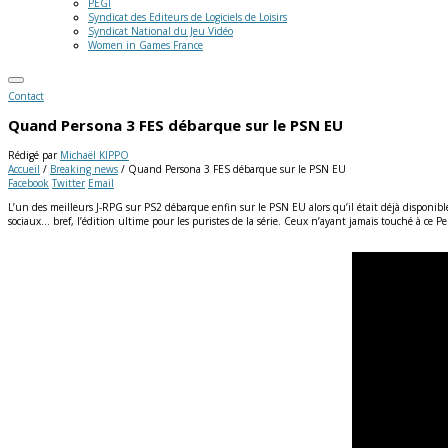
PEGI
Syndicat des Editeurs de Logiciels de Loisirs
Syndicat National du Jeu Vidéo
Women in Games France
Contact
Quand Persona 3 FES débarque sur le PSN EU
Rédigé par
Michaël KIPPO
Accueil
/
Breaking news
/
Quand Persona 3 FES débarque sur le PSN EU
Facebook
Twitter
Email
L’un des meilleurs J-RPG sur PS2 débarque enfin sur le PSN EU alors qu’il était déjà disponibl
sociaux… bref, l’édition ultime pour les puristes de la série. Ceux n’ayant jamais touché à ce 