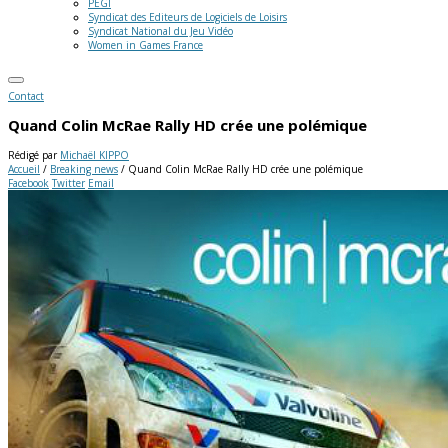
PEGI
Syndicat des Editeurs de Logiciels de Loisirs
Syndicat National du Jeu Vidéo
Women in Games France
Contact
Quand Colin McRae Rally HD crée une polémique
Rédigé par
Michaël KIPPO
Accueil
/
Breaking news
/
Quand Colin McRae Rally HD crée une polémique
Facebook
Twitter
Email