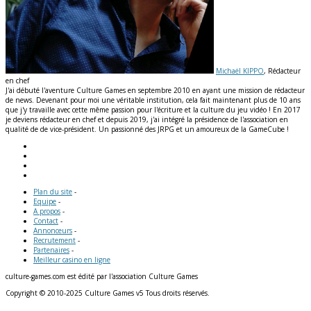
Michaël KIPPO
, Rédacteur
en chef
J'ai débuté l'aventure Culture Games en septembre 2010 en ayant une mission de rédacteur
de news. Devenant pour moi une véritable institution, cela fait maintenant plus de 10 ans
que j'y travaille avec cette même passion pour l'écriture et la culture du jeu vidéo ! En 2017
je deviens rédacteur en chef et depuis 2019, j'ai intégré la présidence de l'association en
qualité de de vice-président. Un passionné des JRPG et un amoureux de la GameCube !
Plan du site
-
Equipe
-
A propos
-
Contact
-
Annonceurs
-
Recrutement
-
Partenaires
-
Meilleur casino en ligne
culture-games.com est édité par l'association Culture Games
Copyright © 2010-2025 Culture Games v5 Tous droits réservés.