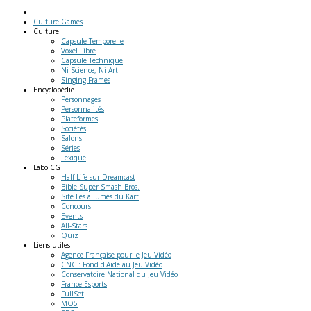
Culture Games
Culture
Capsule Temporelle
Voxel Libre
Capsule Technique
Ni Science, Ni Art
Singing Frames
Encyclopédie
Personnages
Personnalités
Plateformes
Sociétés
Salons
Séries
Lexique
Labo
CG
Half Life sur Dreamcast
Bible Super Smash Bros.
Site Les allumés du Kart
Concours
Events
All-Stars
Quiz
Liens
utiles
Agence Française pour le Jeu Vidéo
CNC : Fond d'Aide au Jeu Vidéo
Conservatoire National du Jeu Vidéo
France Esports
FullSet
MO5