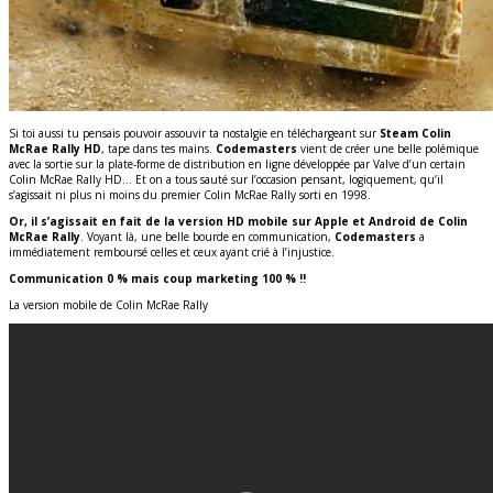
Si toi aussi tu pensais pouvoir assouvir ta nostalgie en téléchargeant sur
Steam Colin
McRae Rally HD
, tape dans tes mains.
Codemasters
vient de créer une belle polémique
avec la sortie sur la plate-forme de distribution en ligne développée par Valve d’un certain
Colin McRae Rally HD… Et on a tous sauté sur l’occasion pensant, logiquement, qu’il
s’agissait ni plus ni moins du premier Colin McRae Rally sorti en 1998.
Or, il s’agissait en fait de la version HD mobile sur Apple et Android de Colin
McRae Rally
. Voyant là, une belle bourde en communication,
Codemasters
a
immédiatement remboursé celles et ceux ayant crié à l’injustice.
Communication 0 % mais coup marketing 100 % !!
La version mobile de Colin McRae Rally