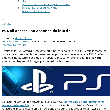
PEGI
Syndicat des Editeurs de Logiciels de Loisirs
Syndicat National du Jeu Vidéo
Women in Games France
Contact
PS4 All Access : on annonce du lourd !
Rédigé par
Michaël KIPPO
Accueil
/
Breaking news
/
PS4 All Access : on annonce du lourd !
Facebook
Twitter
Email
L’émission PS4 All Access diffusée cette nuit, heure française, sur Spike TV sera le show à ne
pas manquer si vous voulez tout savoir sur les prochaines annonces pour la PS4. En effet,
plus les minutes passent et plus on en apprend plus sur cet événement.
Et si je vous
disais que Kojima et Bungie préparent du très lourd
?
Ce matin, Hideo Kojima, créateur de la série des MGS,
annonçait qu’une information
renversante sur PS4
serait dévoilée lors de ce PS4 All Access diffusé sur Spike TV. Les
rumeurs les plus folles sont en train de prendre vie sur la toile avec un certain Zone of The