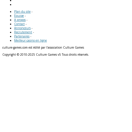
Plan du site
-
Equipe
-
A propos
-
Contact
-
Annonceurs
-
Recrutement
-
Partenaires
-
Meilleur casino en ligne
culture-games.com est édité par l'association Culture Games
Copyright © 2010-2025 Culture Games v5 Tous droits réservés.