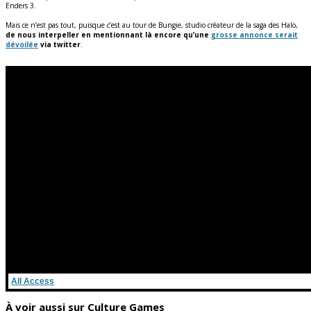
Enders 3.
Mais ce n’est pas tout, puisque c’est au tour de Bungie, studio créateur de la saga des Halo,
de nous interpeller en mentionnant là encore qu’une
grosse annonce serait
dévoilée
via twitter
.
All Access
À voir aussi sur Culture Games