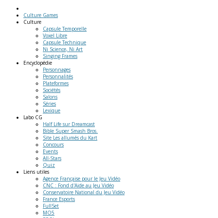
Culture Games
Culture
Capsule Temporelle
Voxel Libre
Capsule Technique
Ni Science, Ni Art
Singing Frames
Encyclopédie
Personnages
Personnalités
Plateformes
Sociétés
Salons
Séries
Lexique
Labo
CG
Half Life sur Dreamcast
Bible Super Smash Bros.
Site Les allumés du Kart
Concours
Events
All-Stars
Quiz
Liens
utiles
Agence Française pour le Jeu Vidéo
CNC : Fond d'Aide au Jeu Vidéo
Conservatoire National du Jeu Vidéo
France Esports
FullSet
MO5