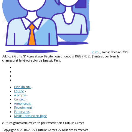
Ristou
, Rédac chef av. 2016
Addict à Guns N' Roses et aux Pépito. Joueur depuis 1988 (NES). J'imite super bien le
chameau et le vélociraptor de Jurassic Park.
Plan du site
-
Equipe
-
A propos
-
Contact
-
Annonceurs
-
Recrutement
-
Partenaires
-
Meilleur casino en ligne
culture-games.com est édité par l'association Culture Games
Copyright © 2010-2025 Culture Games v5 Tous droits réservés.