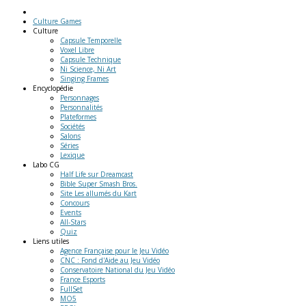
Culture Games
Culture
Capsule Temporelle
Voxel Libre
Capsule Technique
Ni Science, Ni Art
Singing Frames
Encyclopédie
Personnages
Personnalités
Plateformes
Sociétés
Salons
Séries
Lexique
Labo
CG
Half Life sur Dreamcast
Bible Super Smash Bros.
Site Les allumés du Kart
Concours
Events
All-Stars
Quiz
Liens
utiles
Agence Française pour le Jeu Vidéo
CNC : Fond d'Aide au Jeu Vidéo
Conservatoire National du Jeu Vidéo
France Esports
FullSet
MO5