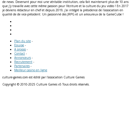
de news. Devenant pour moi une véritable institution, cela fait maintenant plus de 10 ans
que j'y travaille avec cette même passion pour l'écriture et la culture du jeu vidéo ! En 2017
je deviens rédacteur en chef et depuis 2019, j'ai intégré la présidence de l'association en
qualité de de vice-président. Un passionné des JRPG et un amoureux de la GameCube !
Plan du site
-
Equipe
-
A propos
-
Contact
-
Annonceurs
-
Recrutement
-
Partenaires
-
Meilleur casino en ligne
culture-games.com est édité par l'association Culture Games
Copyright © 2010-2025 Culture Games v5 Tous droits réservés.