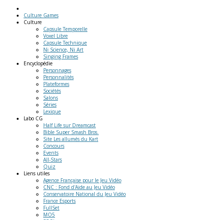
Culture Games
Culture
Capsule Temporelle
Voxel Libre
Capsule Technique
Ni Science, Ni Art
Singing Frames
Encyclopédie
Personnages
Personnalités
Plateformes
Sociétés
Salons
Séries
Lexique
Labo
CG
Half Life sur Dreamcast
Bible Super Smash Bros.
Site Les allumés du Kart
Concours
Events
All-Stars
Quiz
Liens
utiles
Agence Française pour le Jeu Vidéo
CNC : Fond d'Aide au Jeu Vidéo
Conservatoire National du Jeu Vidéo
France Esports
FullSet
MO5