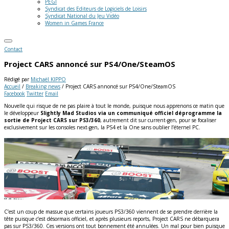
PEGI
Syndicat des Editeurs de Logiciels de Loisirs
Syndicat National du Jeu Vidéo
Women in Games France
Contact
Project CARS annoncé sur PS4/One/SteamOS
Rédigé par
Michaël KIPPO
Accueil
/
Breaking news
/
Project CARS annoncé sur PS4/One/SteamOS
Facebook
Twitter
Email
Nouvelle qui risque de ne pas plaire à tout le monde, puisque nous apprenons ce matin que
le développeur
Slightly Mad Studios via un communiqué officiel déprogramme la
sortie de Project CARS sur PS3/360
, autrement dit sur current-gen, pour se focaliser
exclusivement sur les consoles next-gen, la PS4 et la One sans oublier l’éternel PC.
C’est un coup de massue que certains joueurs PS3/360 viennent de se prendre derrière la
tête puisque c’est désormais officiel, et après plusieurs reports, Project CARS ne débarquera
pas sur PS3/360. Ces versions ont tout bonnement été annulées. Un mal pour bien puisque