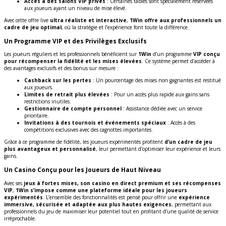
Accès à des salons VIP privés
: Certaines tables sont spécialement réservées
aux joueurs ayant un niveau de mise élevé.
Avec cette offre live
ultra réaliste et interactive
,
1Win offre aux professionnels un
cadre de jeu optimal
, où la stratégie et l’expérience font toute la différence.
Un Programme VIP et des Privilèges Exclusifs
Les joueurs réguliers et les professionnels bénéficient sur
1Win
d’un programme
VIP conçu
pour récompenser la fidélité et les mises élevées
. Ce système permet d’accéder à
des avantages exclusifs et des bonus sur mesure :
Cashback sur les pertes
: Un pourcentage des mises non gagnantes est restitué
aux joueurs.
Limites de retrait plus élevées
: Pour un accès plus rapide aux gains sans
restrictions inutiles.
Gestionnaire de compte personnel
: Assistance dédiée avec un service
prioritaire.
Invitations à des tournois et événements spéciaux
: Accès à des
compétitions exclusives avec des cagnottes importantes.
Grâce à ce programme de fidélité, les joueurs expérimentés profitent
d’un cadre de jeu
plus avantageux et personnalisé
, leur permettant d’optimiser leur expérience et leurs
gains.
Un Casino Conçu pour les Joueurs de Haut Niveau
Avec ses
jeux à fortes mises, son casino en direct premium et ses récompenses
VIP
,
1Win s’impose comme une plateforme idéale pour les joueurs
expérimentés
. L’ensemble des fonctionnalités est pensé pour offrir une
expérience
immersive, sécurisée et adaptée aux plus hautes exigences
, permettant aux
professionnels du jeu de maximiser leur potentiel tout en profitant d’une qualité de service
irréprochable.