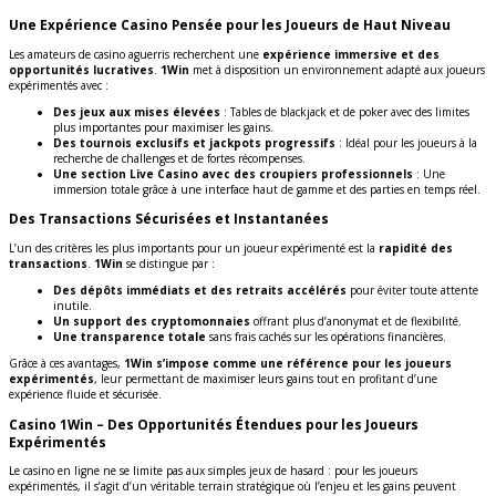
Une Expérience Casino Pensée pour les Joueurs de Haut Niveau
Les amateurs de casino aguerris recherchent une
expérience immersive et des
opportunités lucratives
.
1Win
met à disposition un environnement adapté aux joueurs
expérimentés avec :
Des jeux aux mises élevées
: Tables de blackjack et de poker avec des limites
plus importantes pour maximiser les gains.
Des tournois exclusifs et jackpots progressifs
: Idéal pour les joueurs à la
recherche de challenges et de fortes récompenses.
Une section Live Casino avec des croupiers professionnels
: Une
immersion totale grâce à une interface haut de gamme et des parties en temps réel.
Des Transactions Sécurisées et Instantanées
L’un des critères les plus importants pour un joueur expérimenté est la
rapidité des
transactions
.
1Win
se distingue par :
Des dépôts immédiats et des retraits accélérés
pour éviter toute attente
inutile.
Un support des cryptomonnaies
offrant plus d’anonymat et de flexibilité.
Une transparence totale
sans frais cachés sur les opérations financières.
Grâce à ces avantages,
1Win s’impose comme une référence pour les joueurs
expérimentés
, leur permettant de maximiser leurs gains tout en profitant d’une
expérience fluide et sécurisée.
Casino 1Win – Des Opportunités Étendues pour les Joueurs
Expérimentés
Le casino en ligne ne se limite pas aux simples jeux de hasard : pour les joueurs
expérimentés, il s’agit d’un véritable terrain stratégique où l’enjeu et les gains peuvent