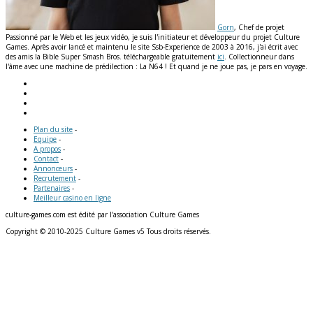
Gorn
, Chef de projet
Passionné par le Web et les jeux vidéo, je suis l'initiateur et développeur du projet Culture
Games. Après avoir lancé et maintenu le site Ssb-Experience de 2003 à 2016, j'ai écrit avec
des amis la Bible Super Smash Bros. téléchargeable gratuitement
ici
. Collectionneur dans
l'âme avec une machine de prédilection : La N64 ! Et quand je ne joue pas, je pars en voyage.
Plan du site
-
Equipe
-
A propos
-
Contact
-
Annonceurs
-
Recrutement
-
Partenaires
-
Meilleur casino en ligne
culture-games.com est édité par l'association Culture Games
Copyright © 2010-2025 Culture Games v5 Tous droits réservés.