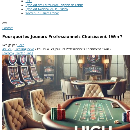
PEGI
Syndicat des Editeurs de Logiciels de Loisirs
Syndicat National du Jeu Vidéo
Women in Games France
Contact
Pourquoi les Joueurs Professionnels Choisissent 1Win ?
Rédigé par
Gorn
Accueil
/
Breaking news
/
Pourquoi les Joueurs Professionnels Choisissent 1Win ?
Facebook
Twitter
Email