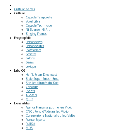
Culture Games
Culture
Capsule Temporelle
Voxel Libre
Capsule Technique
Ni Science, Ni Art
Singing Frames
Encyclopédie
Personnages
Personnalités
Plateformes
Sociétés
Salons
Séries
Lexique
Labo
CG
Half Life sur Dreamcast
Bible Super Smash Bros.
Site Les allumés du Kart
Concours
Events
All-Stars
Quiz
Liens
utiles
Agence Française pour le Jeu Vidéo
CNC : Fond d'Aide au Jeu Vidéo
Conservatoire National du Jeu Vidéo
France Esports
FullSet
MO5