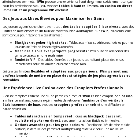
atteindre des sommets.
1Win
propose une expérience haut de gamme, spécialement conçue
pour les professionnels du jeu, avec des
tables à hautes limites, un casino en direct
immersif et un programme VIP exclusif
.
Des Jeux aux Mises Élevées pour Maximiser les Gains
Les joueurs aguerris cherchent avant tout
des tables adaptées à leur niveau
, avec des
limites de mise élevées et un taux de redistribution avantageux. Sur
1Win
, plusieurs jeux
sont conçus pour répondre à ces attentes :
Blackjack et poker high-stakes
: Tables aux mises supérieures, idéales pour les
joueurs maîtrisant les stratégies avancées.
Machines à sous avec jackpots progressifs
: Possibilité de remporter des
gains colossaux en une seule mise.
Roulette VIP
: Des tables réservées aux joueurs souhaitant placer des mises
importantes pour maximiser leurs chances de gain.
Grâce à ces
limites flexibles et adaptées aux gros parieurs
,
1Win permet aux
professionnels de mettre en place des stratégies de jeu plus agressives et
rentables
.
Une Expérience Live Casino avec des Croupiers Professionnels
Rien ne remplace l’adrénaline d’une partie en direct, et
1Win
l’a bien compris. Son
casino
en live
permet aux joueurs expérimentés de retrouver
l’ambiance d’un véritable
établissement de luxe
, avec des
croupiers professionnels
et une diffusion en
haute définition.
Tables interactives en temps réel
: Jouez au
blackjack, baccarat,
roulette et poker en direct
, avec une interaction fluide et immersive.
Options avancées pour les gros parieurs
: Fonctionnalités de mise rapide,
historique détaillé des parties et multiples angles de vue pour une meilleure
immersion.