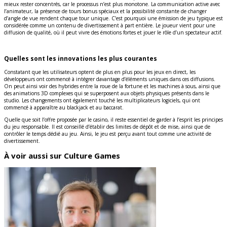
mieux rester concentrés, car le processus n’est plus monotone. La communication active avec
l’animateur, la présence de tours bonus spéciaux et la possibilité constante de changer
d’angle de vue rendent chaque tour unique. C’est pourquoi une émission de jeu typique est
considérée comme un contenu de divertissement à part entière. Le joueur vient pour une
diffusion de qualité, où il peut vivre des émotions fortes et jouer le rôle d’un spectateur actif.
Quelles sont les innovations les plus courantes
Constatant que les utilisateurs optent de plus en plus pour les jeux en direct, les
développeurs ont commencé à intégrer davantage d’éléments uniques dans ces diffusions.
On peut ainsi voir des hybrides entre la roue de la fortune et les machines à sous, ainsi que
des animations 3D complexes qui se superposent aux objets physiques présents dans le
studio. Les changements ont également touché les multiplicateurs logiciels, qui ont
commencé à apparaître au blackjack et au baccarat.
Quelle que soit l’offre proposée par le casino, il reste essentiel de garder à l’esprit les principes
du jeu responsable. Il est conseillé d’établir des limites de dépôt et de mise, ainsi que de
contrôler le temps dédié au jeu. Ainsi, le jeu est perçu avant tout comme une activité de
divertissement.
À voir aussi sur Culture Games