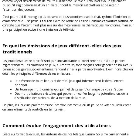
chroma key et des éléments de réalité augmentée. Le rôle du croupier évolue également,
puisqu’il s’agit désormais d’un animateur dont la mission est d’attirer et de retenir
l’attention des joueurs.
C’est pourquoi il interagit plus souvent et plus volontiers avec le chat, rythme l’émission et
commente ce qui se passe. Et si l’on examine l’offre de Casino Golisimo et d’autres casinos, on
constate que l’accent n’est plus mis sur des mécanismes mathématiques monotones, mais sur
une participation active à une émission de télévision.
En quoi les émissions de jeux diffèrent-elles des jeux
traditionnels
Les jeux classiques se caractérisent par une ambiance calme et sereine ainsi que par des
règles standard. Les émissions de jeux, au contraire, sont conçues pour générer de nouveaux
bonus et des gains supplémentaires, rendant ainsi la partie imprévisible. Examinons plus en
détail les principales différences de ces émissions :
La présence de tours bonus et de mini-jeux qui interrompent le déroulement
principal.
Un tournage multi-caméras qui permet de passer d’un angle de vue à l’autre.
Des multiplicateurs aléatoires qui peuvent modifier les gains potentiels lors de la
distribution des cartes ou de la rotation de la roue.
De plus, les joueurs profitent d’une interface interactive où ils peuvent voter ou influencer
certains éléments de contrôle en temps réel.
Comment évolue l’engagement des utilisateurs
Grâce au format télévisuel, les visiteurs de casinos tels que Casino Golisimo parviennent à