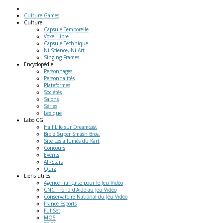
Culture Games
Culture
Capsule Temporelle
Voxel Libre
Capsule Technique
Ni Science, Ni Art
Singing Frames
Encyclopédie
Personnages
Personnalités
Plateformes
Sociétés
Salons
Séries
Lexique
Labo
CG
Half Life sur Dreamcast
Bible Super Smash Bros.
Site Les allumés du Kart
Concours
Events
All-Stars
Quiz
Liens
utiles
Agence Française pour le Jeu Vidéo
CNC : Fond d'Aide au Jeu Vidéo
Conservatoire National du Jeu Vidéo
France Esports
FullSet
MO5