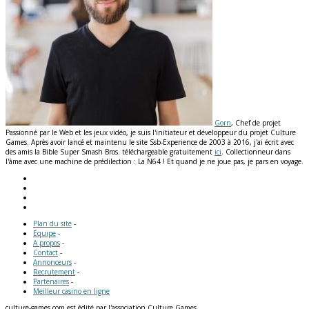
Gorn
, Chef de projet
Passionné par le Web et les jeux vidéo, je suis l'initiateur et développeur du projet Culture
Games. Après avoir lancé et maintenu le site Ssb-Experience de 2003 à 2016, j'ai écrit avec
des amis la Bible Super Smash Bros. téléchargeable gratuitement
ici
. Collectionneur dans
l'âme avec une machine de prédilection : La N64 ! Et quand je ne joue pas, je pars en voyage.
Plan du site
-
Equipe
-
A propos
-
Contact
-
Annonceurs
-
Recrutement
-
Partenaires
-
Meilleur casino en ligne
culture-games.com est édité par l'association Culture Games