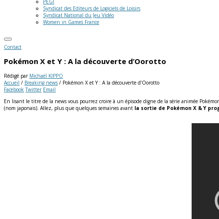
PEGI
Syndicat des Editeurs de Logiciels de Loisirs
Syndicat National du Jeu Vidéo
Women in Games France
Contact
Pokémon X et Y : A la découverte d’Oorotto
Rédigé par
Michaël KIPPO
Accueil
/
Breaking news
/
Pokémon X et Y : A la découverte d’Oorotto
Facebook
Twitter
Email
En lisant le titre de la news vous pourrez croire à un épisode digne de la série animée Pokémo
(nom japonais). Allez, plus que quelques semaines avant
la sortie de Pokémon X & Y pr