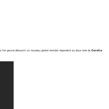
ù l’on pourra découvrir un nouveau pocket monster répondant au doux nom de
Oorotto