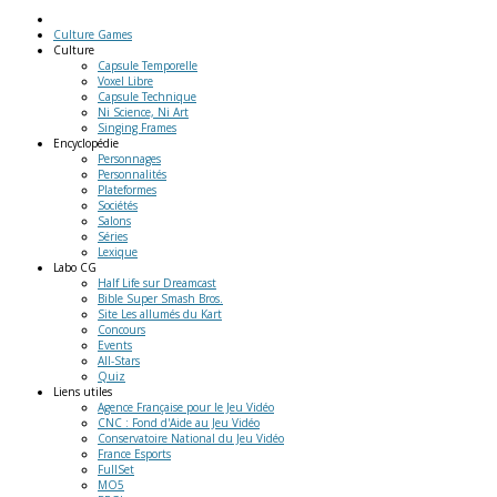
Culture Games
Culture
Capsule Temporelle
Voxel Libre
Capsule Technique
Ni Science, Ni Art
Singing Frames
Encyclopédie
Personnages
Personnalités
Plateformes
Sociétés
Salons
Séries
Lexique
Labo
CG
Half Life sur Dreamcast
Bible Super Smash Bros.
Site Les allumés du Kart
Concours
Events
All-Stars
Quiz
Liens
utiles
Agence Française pour le Jeu Vidéo
CNC : Fond d'Aide au Jeu Vidéo
Conservatoire National du Jeu Vidéo
France Esports
FullSet
MO5