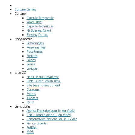
Culture Games
Culture
Capsule Temporelle
Voxel Libre
Capsule Technique
Ni Science, Ni Art
Singing Frames
Encyclopédie
Personnages
Personnalités
Plateformes
Sociétés
Salons
Séries
Lexique
Labo
CG
Half Life sur Dreamcast
Bible Super Smash Bros.
Site Les allumés du Kart
Concours
Events
All-Stars
Quiz
Liens
utiles
Agence Française pour le Jeu Vidéo
CNC : Fond d'Aide au Jeu Vidéo
Conservatoire National du Jeu Vidéo
France Esports
FullSet
MO5