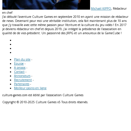
Michaël KIPPO
, Rédacteur
en chef
J'ai débuté l'aventure Culture Games en septembre 2010 en ayant une mission de rédacteur
de news. Devenant pour moi une véritable institution, cela fait maintenant plus de 10 ans
que j'y travaille avec cette même passion pour l'écriture et la culture du jeu vidéo ! En 2017
je deviens rédacteur en chef et depuis 2019, j'ai intégré la présidence de l'association en
qualité de de vice-président. Un passionné des JRPG et un amoureux de la GameCube !
Plan du site
-
Equipe
-
A propos
-
Contact
-
Annonceurs
-
Recrutement
-
Partenaires
-
Meilleur casino en ligne
culture-games.com est édité par l'association Culture Games
Copyright © 2010-2025 Culture Games v5 Tous droits réservés.