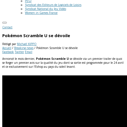
PEGI
Syndicat des Editeurs de Logiciels de Loisirs
Syndicat National du Jeu Vidéo
Women in Games France
Contact
Pokémon Scramble U se dévoile
Rédigé par
Michaël KIPPO
Accueil
/
Breaking news
/
Pokémon Scramble U se dévoile
Facebook
Twitter
Email
Annoncé le mois dernier,
Pokémon Scramble U
se dévoile via un premier trailer de quoi
se forger un premier avis sur la qualité du jeu dont sa sortie est programmée pour le 24 avril
et ce exclusivement sur l’Eshop au pays du soleil levant.