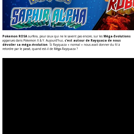
Pokemon ROSA
surfera, pour ceux qui ne le savent pas encore, sur les
Méga-Evolutions
apparues dans Pokemon X & Y. Aujourd’hui,
c’est autour de Rayquaza de nous
dévoiler sa méga-évolution
. Si Rayquaza « normal » nous avait donner du fil à
retordre par le passé, quand est-il de Méga-Rayquaza ?