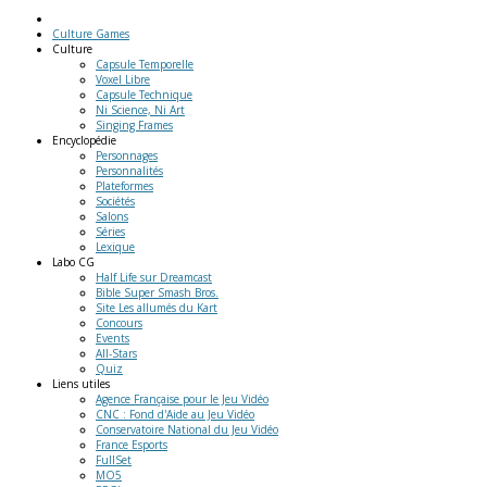
Culture Games
Culture
Capsule Temporelle
Voxel Libre
Capsule Technique
Ni Science, Ni Art
Singing Frames
Encyclopédie
Personnages
Personnalités
Plateformes
Sociétés
Salons
Séries
Lexique
Labo
CG
Half Life sur Dreamcast
Bible Super Smash Bros.
Site Les allumés du Kart
Concours
Events
All-Stars
Quiz
Liens
utiles
Agence Française pour le Jeu Vidéo
CNC : Fond d'Aide au Jeu Vidéo
Conservatoire National du Jeu Vidéo
France Esports
FullSet
MO5