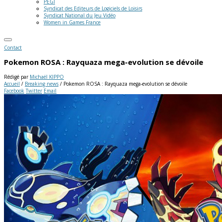
PEGI
Syndicat des Editeurs de Logiciels de Loisirs
Syndicat National du Jeu Vidéo
Women in Games France
Contact
Pokemon ROSA : Rayquaza mega-evolution se dévoile
Rédigé par
Michaël KIPPO
Accueil
/
Breaking news
/
Pokemon ROSA : Rayquaza mega-evolution se dévoile
Facebook
Twitter
Email