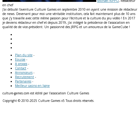
Michaël KIPPO
, Rédacteur
en chef
J'ai débuté l'aventure Culture Games en septembre 2010 en ayant une mission de rédacteur
de news. Devenant pour moi une véritable institution, cela fait maintenant plus de 10 ans
que j'y travaille avec cette même passion pour l'écriture et la culture du jeu vidéo ! En 2017
je deviens rédacteur en chef et depuis 2019, j'ai intégré la présidence de l'association en
qualité de de vice-président. Un passionné des JRPG et un amoureux de la GameCube !
Plan du site
-
Equipe
-
A propos
-
Contact
-
Annonceurs
-
Recrutement
-
Partenaires
-
Meilleur casino en ligne
culture-games.com est édité par l'association Culture Games
Copyright © 2010-2025 Culture Games v5 Tous droits réservés.