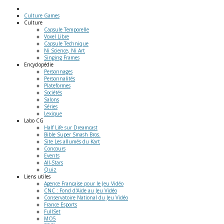
Culture Games
Culture
Capsule Temporelle
Voxel Libre
Capsule Technique
Ni Science, Ni Art
Singing Frames
Encyclopédie
Personnages
Personnalités
Plateformes
Sociétés
Salons
Séries
Lexique
Labo
CG
Half Life sur Dreamcast
Bible Super Smash Bros.
Site Les allumés du Kart
Concours
Events
All-Stars
Quiz
Liens
utiles
Agence Française pour le Jeu Vidéo
CNC : Fond d'Aide au Jeu Vidéo
Conservatoire National du Jeu Vidéo
France Esports
FullSet
MO5