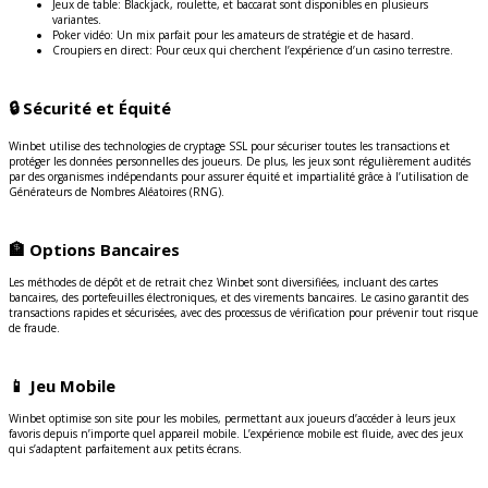
Jeux de table: Blackjack, roulette, et baccarat sont disponibles en plusieurs
variantes.
Poker vidéo: Un mix parfait pour les amateurs de stratégie et de hasard.
Croupiers en direct: Pour ceux qui cherchent l’expérience d’un casino terrestre.
🔒 Sécurité et Équité
Winbet utilise des technologies de cryptage SSL pour sécuriser toutes les transactions et
protéger les données personnelles des joueurs. De plus, les jeux sont régulièrement audités
par des organismes indépendants pour assurer équité et impartialité grâce à l’utilisation de
Générateurs de Nombres Aléatoires (RNG).
🏦 Options Bancaires
Les méthodes de dépôt et de retrait chez Winbet sont diversifiées, incluant des cartes
bancaires, des portefeuilles électroniques, et des virements bancaires. Le casino garantit des
transactions rapides et sécurisées, avec des processus de vérification pour prévenir tout risque
de fraude.
📱 Jeu Mobile
Winbet optimise son site pour les mobiles, permettant aux joueurs d’accéder à leurs jeux
favoris depuis n’importe quel appareil mobile. L’expérience mobile est fluide, avec des jeux
qui s’adaptent parfaitement aux petits écrans.