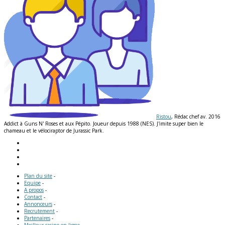
Ristou
, Rédac chef av. 2016
Addict à Guns N' Roses et aux Pépito. Joueur depuis 1988 (NES). J'imite super bien le
chameau et le vélociraptor de Jurassic Park.
Plan du site
-
Equipe
-
A propos
-
Contact
-
Annonceurs
-
Recrutement
-
Partenaires
-
Meilleur casino en ligne