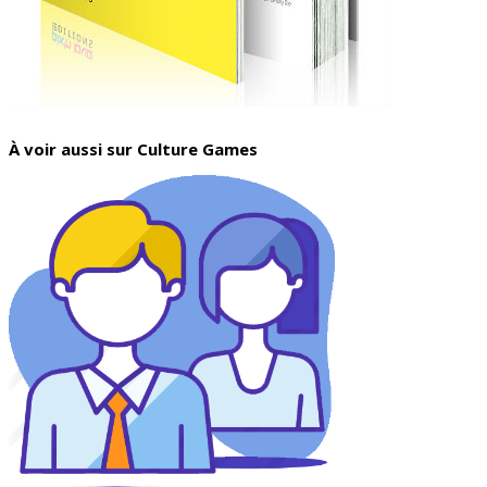
À voir aussi sur Culture Games