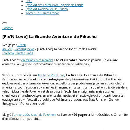
PEGI
Syndicat des Editeurs de Logiciels de Loisirs
Syndicat National du Jeu Vidéo
Women in Games France
Contact
[Pix’N Love] La Grande Aventure de Pikachu
Rédigé par
Ristou
Accueil
/
Breaking news
/
[Pix’N Love] La Grande Aventure de Pikachu
Facebook
Twitter
Email
Pix’N Love est
en forme en ce moment
! Le
23 Octobre
prochain paraîtra un ouvrage
consacré à la «
grandeur et décadence du phénomène Pokémon
».
Vendu au prix de 22€ sur
le site de Pix’N Love
,
La Grande Aventure de Pikachu
s’annonce comme une
étude sociologique du phénomène Pokémon
. Les thèmes
explorés vont des origines de Pokémon, aux efforts des producteurs japonais et promoteurs
américains pour l’adapter aux marchés étrangers, en passant par la question très divisée de la
valeur éducative de Pokémon et de sa place à l’école. Les enseignants, mais aussi les
chercheurs en anthropologie, en science des médias et en sociologie qui ont contribué à cet
ouvrage ont suivi l’accueil du public de Pokémon au Japon, aux États-Unis, en Grande
Bretagne, en France et en Israël.
Malgré
l’univers très kawai de Pokémon
, ce livre de
420 pages
a l’air très sérieux. On a hâte
d’en découvrir un peu plus.