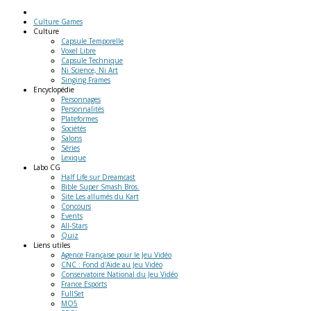
Culture Games
Culture
Capsule Temporelle
Voxel Libre
Capsule Technique
Ni Science, Ni Art
Singing Frames
Encyclopédie
Personnages
Personnalités
Plateformes
Sociétés
Salons
Séries
Lexique
Labo
CG
Half Life sur Dreamcast
Bible Super Smash Bros.
Site Les allumés du Kart
Concours
Events
All-Stars
Quiz
Liens
utiles
Agence Française pour le Jeu Vidéo
CNC : Fond d'Aide au Jeu Vidéo
Conservatoire National du Jeu Vidéo
France Esports
FullSet
MO5