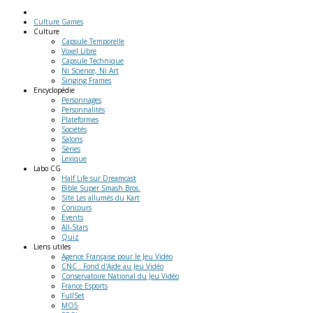
Culture Games
Culture
Capsule Temporelle
Voxel Libre
Capsule Technique
Ni Science, Ni Art
Singing Frames
Encyclopédie
Personnages
Personnalités
Plateformes
Sociétés
Salons
Séries
Lexique
Labo
CG
Half Life sur Dreamcast
Bible Super Smash Bros.
Site Les allumés du Kart
Concours
Events
All-Stars
Quiz
Liens
utiles
Agence Française pour le Jeu Vidéo
CNC : Fond d'Aide au Jeu Vidéo
Conservatoire National du Jeu Vidéo
France Esports
FullSet
MO5