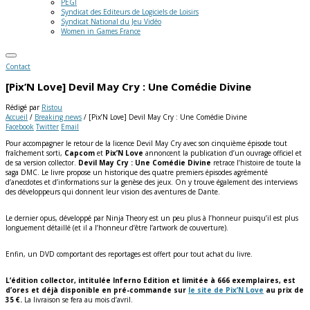
PEGI
Syndicat des Editeurs de Logiciels de Loisirs
Syndicat National du Jeu Vidéo
Women in Games France
Contact
[Pix’N Love] Devil May Cry : Une Comédie Divine
Rédigé par
Ristou
Accueil
/
Breaking news
/
[Pix’N Love] Devil May Cry : Une Comédie Divine
Facebook
Twitter
Email
Pour accompagner le retour de la licence Devil May Cry avec son cinquième épisode tout
fraîchement sorti,
Capcom
et
Pix’N Love
annoncent la publication d’un ouvrage officiel et
de sa version collector.
Devil May Cry : Une Comédie Divine
retrace l’histoire de toute la
saga DMC. Le livre propose un historique des quatre premiers épisodes agrémenté
d’anecdotes et d’informations sur la genèse des jeux. On y trouve également des interviews
des développeurs qui donnent leur vision des aventures de Dante.
Le dernier opus, développé par Ninja Theory est un peu plus à l’honneur puisqu’il est plus
longuement détaillé (et il a l’honneur d’être l’artwork de couverture).
Enfin, un DVD comportant des reportages est offert pour tout achat du livre.
L’édition collector, intitulée Inferno Edition et limitée à 666 exemplaires, est
d’ores et déjà disponible en pré-commande sur
le site de Pix’N Love
au prix de
35 €.
La livraison se fera au mois d’avril.