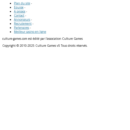
Plan du site
-
Equipe
-
A propos
-
Contact
-
Annonceurs
-
Recrutement
-
Partenaires
-
Meilleur casino en ligne
culture-games.com est édité par l'association Culture Games
Copyright © 2010-2025 Culture Games v5 Tous droits réservés.