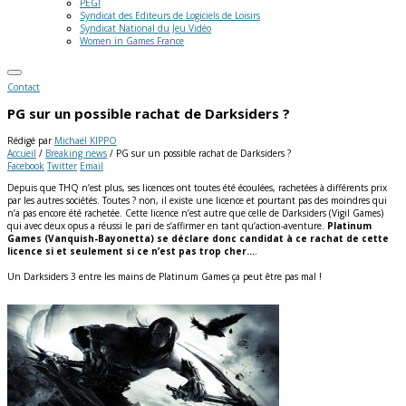
PEGI
Syndicat des Editeurs de Logiciels de Loisirs
Syndicat National du Jeu Vidéo
Women in Games France
Contact
PG sur un possible rachat de Darksiders ?
Rédigé par
Michaël KIPPO
Accueil
/
Breaking news
/
PG sur un possible rachat de Darksiders ?
Facebook
Twitter
Email
Depuis que THQ n’est plus, ses licences ont toutes été écoulées, rachetées à différents prix
par les autres sociétés. Toutes ? non, il existe une licence et pourtant pas des moindres qui
n’a pas encore été rachetée. Cette licence n’est autre que celle de Darksiders (Vigil Games)
qui avec deux opus a réussi le pari de s’affirmer en tant qu’action-aventure.
Platinum
Games (Vanquish-Bayonetta) se déclare donc candidat à ce rachat de cette
licence si et seulement si ce n’est pas trop cher…
.
Un Darksiders 3 entre les mains de Platinum Games ça peut être pas mal !