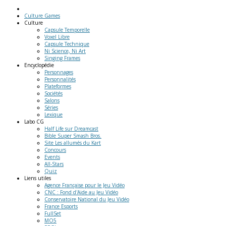
Culture Games
Culture
Capsule Temporelle
Voxel Libre
Capsule Technique
Ni Science, Ni Art
Singing Frames
Encyclopédie
Personnages
Personnalités
Plateformes
Sociétés
Salons
Séries
Lexique
Labo
CG
Half Life sur Dreamcast
Bible Super Smash Bros.
Site Les allumés du Kart
Concours
Events
All-Stars
Quiz
Liens
utiles
Agence Française pour le Jeu Vidéo
CNC : Fond d'Aide au Jeu Vidéo
Conservatoire National du Jeu Vidéo
France Esports
FullSet
MO5