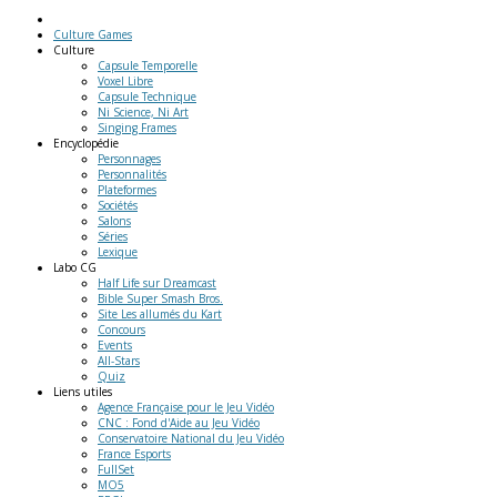
Culture Games
Culture
Capsule Temporelle
Voxel Libre
Capsule Technique
Ni Science, Ni Art
Singing Frames
Encyclopédie
Personnages
Personnalités
Plateformes
Sociétés
Salons
Séries
Lexique
Labo
CG
Half Life sur Dreamcast
Bible Super Smash Bros.
Site Les allumés du Kart
Concours
Events
All-Stars
Quiz
Liens
utiles
Agence Française pour le Jeu Vidéo
CNC : Fond d'Aide au Jeu Vidéo
Conservatoire National du Jeu Vidéo
France Esports
FullSet
MO5