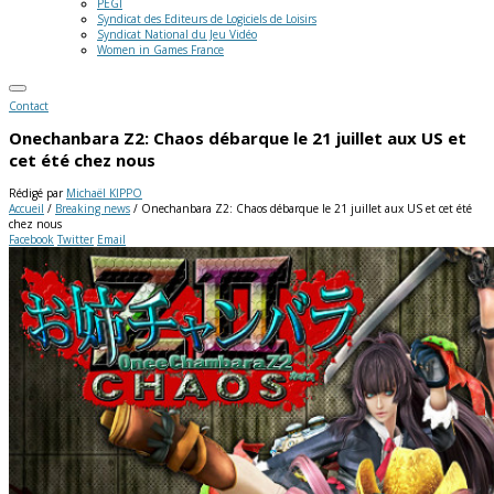
PEGI
Syndicat des Editeurs de Logiciels de Loisirs
Syndicat National du Jeu Vidéo
Women in Games France
Contact
Onechanbara Z2: Chaos débarque le 21 juillet aux US et
cet été chez nous
Rédigé par
Michaël KIPPO
Accueil
/
Breaking news
/
Onechanbara Z2: Chaos débarque le 21 juillet aux US et cet été
chez nous
Facebook
Twitter
Email