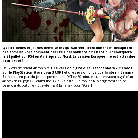
Quatre belles et jeunes demoiselles qui sabrent, tronçonnent et décapitent
des zombies voilà comment décrire Onechanbara Z2: Chaos qui débarquera
le 21 juillet sur PS4 en Amérique du Nord. La version Européenne est attendue
pour cet été.
Deux versions seront disponibles.
Une version digitale de Onechanbara Z2: Chaos
sur le PlayStation Store pour 39.99 $
et une
version physique limitée « Banana
Split »
qui en plus du jeu comprendra une OST de 80 minutes, un livre accompagné d’un
artbook de 80 pages « Behind the Bikini » ainsi qu’un code de téléchargement afin de
bénéficier du costume « Strawberries & Banana » pour 49.99 $.