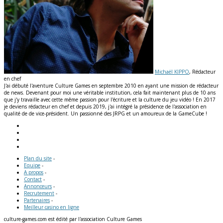
Michaël KIPPO
, Rédacteur
en chef
J'ai débuté l'aventure Culture Games en septembre 2010 en ayant une mission de rédacteur
de news. Devenant pour moi une véritable institution, cela fait maintenant plus de 10 ans
que j'y travaille avec cette même passion pour l'écriture et la culture du jeu vidéo ! En 2017
je deviens rédacteur en chef et depuis 2019, j'ai intégré la présidence de l'association en
qualité de de vice-président. Un passionné des JRPG et un amoureux de la GameCube !
Plan du site
-
Equipe
-
A propos
-
Contact
-
Annonceurs
-
Recrutement
-
Partenaires
-
Meilleur casino en ligne
culture-games.com est édité par l'association Culture Games