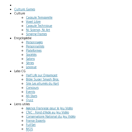
Culture Games
Culture
Capsule Temporelle
Voxel Libre
Capsule Technique
Ni Science, Ni Art
Singing Frames
Encyclopédie
Personnages
Personnalités
Plateformes
Sociétés
Salons
Séries
Lexique
Labo
CG
Half Life sur Dreamcast
Bible Super Smash Bros.
Site Les allumés du Kart
Concours
Events
All-Stars
Quiz
Liens
utiles
Agence Française pour le Jeu Vidéo
CNC : Fond d'Aide au Jeu Vidéo
Conservatoire National du Jeu Vidéo
France Esports
FullSet
MO5