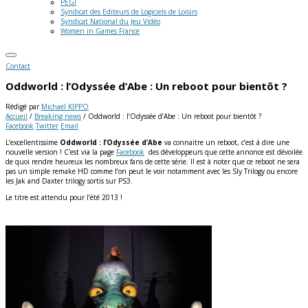
PEGI
Syndicat des Editeurs de Logiciels de Loisirs
Syndicat National du Jeu Vidéo
Women in Games France
Contact
Oddworld : l’Odyssée d’Abe : Un reboot pour bientôt ?
Rédigé par
Michaël KIPPO
Accueil
/
Breaking news
/
Oddworld : l’Odyssée d’Abe : Un reboot pour bientôt ?
Facebook
Twitter
Email
L’excellentissime
Oddworld : l’Odyssée d’Abe
va connaitre un reboot, c’est à dire une
nouvelle version ! C’est via la page
Facebook
des développeurs que cette annonce est dévoilée
de quoi rendre heureux les nombreux fans de cette série. Il est à noter que ce reboot ne sera
pas un simple remake HD comme l’on peut le voir notamment avec les Sly Trilogy ou encore
les Jak and Daxter trilogy sortis sur PS3.
Le titre est attendu pour l’été 2013 !