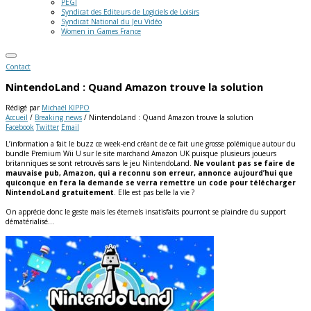
PEGI
Syndicat des Editeurs de Logiciels de Loisirs
Syndicat National du Jeu Vidéo
Women in Games France
Contact
NintendoLand : Quand Amazon trouve la solution
Rédigé par
Michaël KIPPO
Accueil
/
Breaking news
/
NintendoLand : Quand Amazon trouve la solution
Facebook
Twitter
Email
L’information a fait le buzz ce week-end créant de ce fait une grosse polémique autour du
bundle Premium Wii U sur le site marchand Amazon UK puisque plusieurs joueurs
britanniques se sont retrouvés sans le jeu NintendoLand.
Ne voulant pas se faire de
mauvaise pub, Amazon, qui a reconnu son erreur, annonce aujourd’hui que
quiconque en fera la demande se verra remettre un code pour télécharger
NintendoLand gratuitement
. Elle est pas belle la vie ?
On apprécie donc le geste mais les éternels insatisfaits pourront se plaindre du support
dématérialisé…