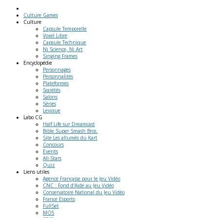
Culture Games
Culture
Capsule Temporelle
Voxel Libre
Capsule Technique
Ni Science, Ni Art
Singing Frames
Encyclopédie
Personnages
Personnalités
Plateformes
Sociétés
Salons
Séries
Lexique
Labo
CG
Half Life sur Dreamcast
Bible Super Smash Bros.
Site Les allumés du Kart
Concours
Events
All-Stars
Quiz
Liens
utiles
Agence Française pour le Jeu Vidéo
CNC : Fond d'Aide au Jeu Vidéo
Conservatoire National du Jeu Vidéo
France Esports
FullSet
MO5