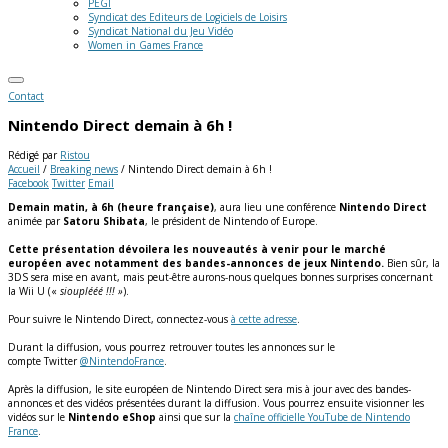
PEGI
Syndicat des Editeurs de Logiciels de Loisirs
Syndicat National du Jeu Vidéo
Women in Games France
Contact
Nintendo Direct demain à 6h !
Rédigé par
Ristou
Accueil
/
Breaking news
/
Nintendo Direct demain à 6h !
Facebook
Twitter
Email
Demain matin, à 6h (heure française)
, aura lieu une conférence
Nintendo Direct
animée par
Satoru Shibata
, le président de Nintendo of Europe.
Cette présentation dévoilera les nouveautés à venir pour le marché
européen avec notamment des bandes-annonces de jeux Nintendo.
Bien sûr, la
3DS sera mise en avant, mais peut-être aurons-nous quelques bonnes surprises concernant
la Wii U («
siouplééé !!! »
).
Pour suivre le Nintendo Direct, connectez-vous
à cette adresse
.
Durant la diffusion, vous pourrez retrouver toutes les annonces sur le
compte Twitter
@NintendoFrance
.
Après la diffusion, le site européen de Nintendo Direct sera mis à jour avec des bandes-
annonces et des vidéos présentées durant la diffusion. Vous pourrez ensuite visionner les
vidéos sur le
Nintendo eShop
ainsi que sur la
chaîne officielle YouTube de Nintendo
France
.