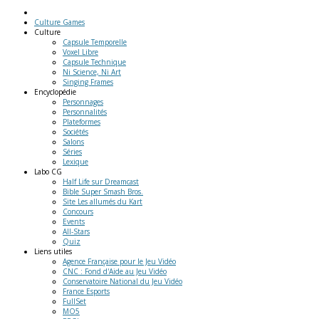
Culture Games
Culture
Capsule Temporelle
Voxel Libre
Capsule Technique
Ni Science, Ni Art
Singing Frames
Encyclopédie
Personnages
Personnalités
Plateformes
Sociétés
Salons
Séries
Lexique
Labo
CG
Half Life sur Dreamcast
Bible Super Smash Bros.
Site Les allumés du Kart
Concours
Events
All-Stars
Quiz
Liens
utiles
Agence Française pour le Jeu Vidéo
CNC : Fond d'Aide au Jeu Vidéo
Conservatoire National du Jeu Vidéo
France Esports
FullSet
MO5