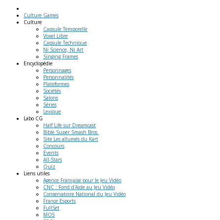
Culture Games
Culture
Capsule Temporelle
Voxel Libre
Capsule Technique
Ni Science, Ni Art
Singing Frames
Encyclopédie
Personnages
Personnalités
Plateformes
Sociétés
Salons
Séries
Lexique
Labo
CG
Half Life sur Dreamcast
Bible Super Smash Bros.
Site Les allumés du Kart
Concours
Events
All-Stars
Quiz
Liens
utiles
Agence Française pour le Jeu Vidéo
CNC : Fond d'Aide au Jeu Vidéo
Conservatoire National du Jeu Vidéo
France Esports
FullSet
MO5