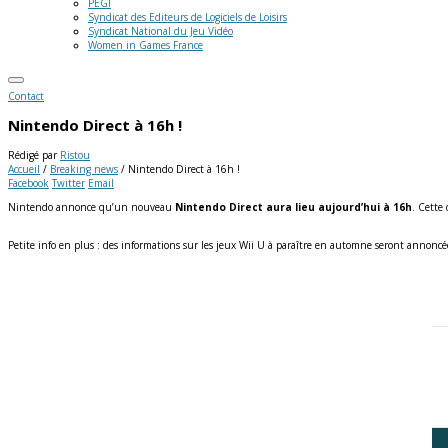
PEGI
Syndicat des Editeurs de Logiciels de Loisirs
Syndicat National du Jeu Vidéo
Women in Games France
Contact
Nintendo Direct à 16h !
Rédigé par
Ristou
Accueil
/
Breaking news
/
Nintendo Direct à 16h !
Facebook
Twitter
Email
Nintendo annonce qu’un nouveau
Nintendo Direct aura lieu aujourd’hui à 16h
. Cette 
Petite info en plus : des informations sur les jeux Wii U à paraître en automne seront annoncé