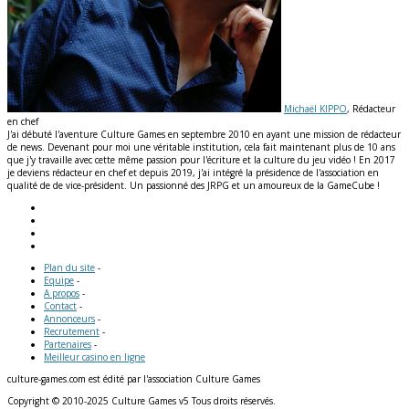
Michaël KIPPO
, Rédacteur
en chef
J'ai débuté l'aventure Culture Games en septembre 2010 en ayant une mission de rédacteur
de news. Devenant pour moi une véritable institution, cela fait maintenant plus de 10 ans
que j'y travaille avec cette même passion pour l'écriture et la culture du jeu vidéo ! En 2017
je deviens rédacteur en chef et depuis 2019, j'ai intégré la présidence de l'association en
qualité de de vice-président. Un passionné des JRPG et un amoureux de la GameCube !
Plan du site
-
Equipe
-
A propos
-
Contact
-
Annonceurs
-
Recrutement
-
Partenaires
-
Meilleur casino en ligne
culture-games.com est édité par l'association Culture Games
Copyright © 2010-2025 Culture Games v5 Tous droits réservés.