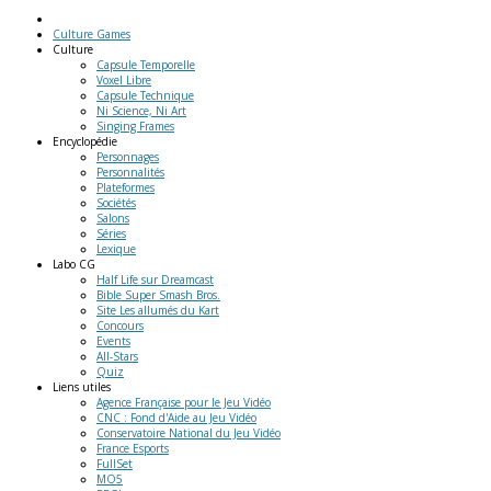
Culture Games
Culture
Capsule Temporelle
Voxel Libre
Capsule Technique
Ni Science, Ni Art
Singing Frames
Encyclopédie
Personnages
Personnalités
Plateformes
Sociétés
Salons
Séries
Lexique
Labo
CG
Half Life sur Dreamcast
Bible Super Smash Bros.
Site Les allumés du Kart
Concours
Events
All-Stars
Quiz
Liens
utiles
Agence Française pour le Jeu Vidéo
CNC : Fond d'Aide au Jeu Vidéo
Conservatoire National du Jeu Vidéo
France Esports
FullSet
MO5