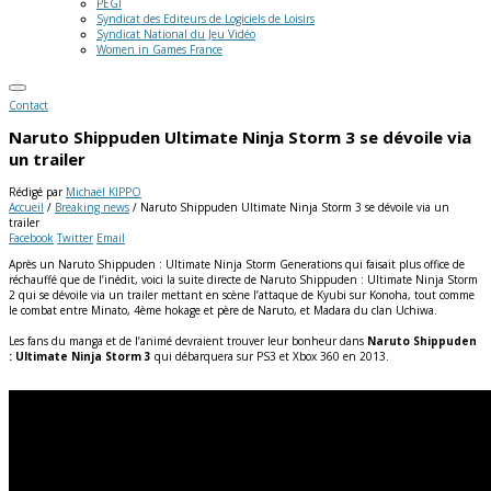
PEGI
Syndicat des Editeurs de Logiciels de Loisirs
Syndicat National du Jeu Vidéo
Women in Games France
Contact
Naruto Shippuden Ultimate Ninja Storm 3 se dévoile via
un trailer
Rédigé par
Michaël KIPPO
Accueil
/
Breaking news
/
Naruto Shippuden Ultimate Ninja Storm 3 se dévoile via un
trailer
Facebook
Twitter
Email
Après un Naruto Shippuden : Ultimate Ninja Storm Generations qui faisait plus office de
réchauffé que de l’inédit, voici la suite directe de Naruto Shippuden : Ultimate Ninja Storm
2 qui se dévoile via un trailer mettant en scène l’attaque de Kyubi sur Konoha, tout comme
le combat entre Minato, 4ème hokage et père de Naruto, et Madara du clan Uchiwa.
Les fans du manga et de l’animé devraient trouver leur bonheur dans
Naruto Shippuden
: Ultimate Ninja Storm 3
qui débarquera sur PS3 et Xbox 360 en 2013.