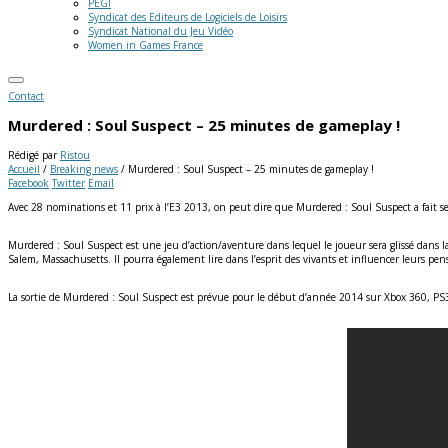
PEGI
Syndicat des Editeurs de Logiciels de Loisirs
Syndicat National du Jeu Vidéo
Women in Games France
Contact
Murdered : Soul Suspect – 25 minutes de gameplay !
Rédigé par
Ristou
Accueil
/
Breaking news
/
Murdered : Soul Suspect – 25 minutes de gameplay !
Facebook
Twitter
Email
Avec 28 nominations et 11 prix à l’E3 2013, on peut dire que Murdered : Soul Suspect a fait s
Murdered : Soul Suspect est une jeu d’action/aventure dans lequel le joueur sera glissé dans 
Salem, Massachusetts. Il pourra également lire dans l’esprit des vivants et influencer leurs pens
La sortie de Murdered : Soul Suspect est prévue pour le début d’année 2014 sur Xbox 360, PS