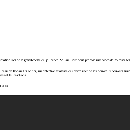
ensation lors de la grand-messe du jeu vidéo. Square Enix nous propose une vidéo de 25 minutes 
la peau de Ronan O’Connor, un détective assassiné qui devra user de ses nouveaux pouvoirs surnat
ées et leurs actions.
3 et PC.