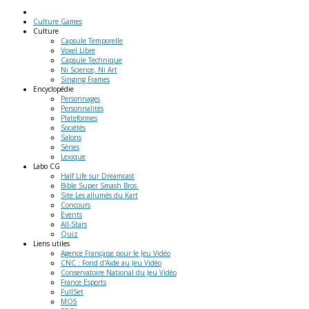
Culture Games
Culture
Capsule Temporelle
Voxel Libre
Capsule Technique
Ni Science, Ni Art
Singing Frames
Encyclopédie
Personnages
Personnalités
Plateformes
Sociétés
Salons
Séries
Lexique
Labo
CG
Half Life sur Dreamcast
Bible Super Smash Bros.
Site Les allumés du Kart
Concours
Events
All-Stars
Quiz
Liens
utiles
Agence Française pour le Jeu Vidéo
CNC : Fond d'Aide au Jeu Vidéo
Conservatoire National du Jeu Vidéo
France Esports
FullSet
MO5