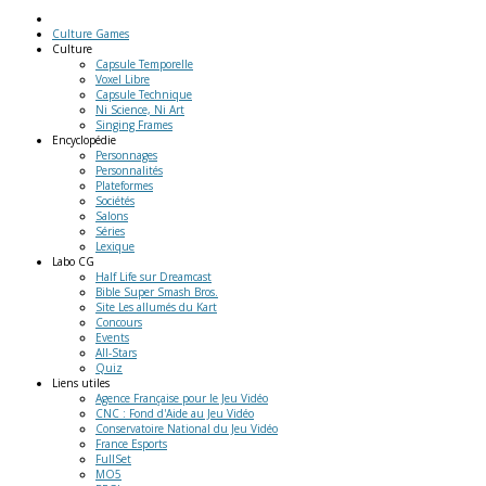
Culture Games
Culture
Capsule Temporelle
Voxel Libre
Capsule Technique
Ni Science, Ni Art
Singing Frames
Encyclopédie
Personnages
Personnalités
Plateformes
Sociétés
Salons
Séries
Lexique
Labo
CG
Half Life sur Dreamcast
Bible Super Smash Bros.
Site Les allumés du Kart
Concours
Events
All-Stars
Quiz
Liens
utiles
Agence Française pour le Jeu Vidéo
CNC : Fond d'Aide au Jeu Vidéo
Conservatoire National du Jeu Vidéo
France Esports
FullSet
MO5