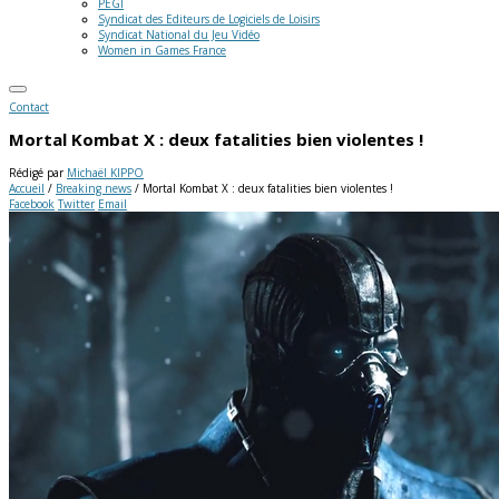
PEGI
Syndicat des Editeurs de Logiciels de Loisirs
Syndicat National du Jeu Vidéo
Women in Games France
Contact
Mortal Kombat X : deux fatalities bien violentes !
Rédigé par
Michaël KIPPO
Accueil
/
Breaking news
/
Mortal Kombat X : deux fatalities bien violentes !
Facebook
Twitter
Email