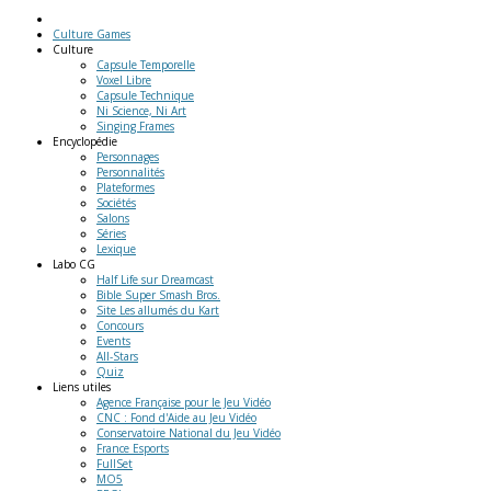
Culture Games
Culture
Capsule Temporelle
Voxel Libre
Capsule Technique
Ni Science, Ni Art
Singing Frames
Encyclopédie
Personnages
Personnalités
Plateformes
Sociétés
Salons
Séries
Lexique
Labo
CG
Half Life sur Dreamcast
Bible Super Smash Bros.
Site Les allumés du Kart
Concours
Events
All-Stars
Quiz
Liens
utiles
Agence Française pour le Jeu Vidéo
CNC : Fond d'Aide au Jeu Vidéo
Conservatoire National du Jeu Vidéo
France Esports
FullSet
MO5