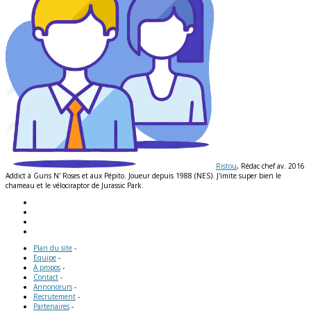
Ristou
, Rédac chef av. 2016
Addict à Guns N' Roses et aux Pépito. Joueur depuis 1988 (NES). J'imite super bien le
chameau et le vélociraptor de Jurassic Park.
Plan du site
-
Equipe
-
A propos
-
Contact
-
Annonceurs
-
Recrutement
-
Partenaires
-