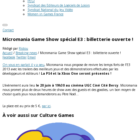
PEGI
Syndicat des Editeurs de Logiciels de Loisirs
Syndicat National du Jeu Vidéo
Women in Games France
Contact
Micromania Game Show spécial E3 : billetterie ouverte !
Rédigé par
Ristou
Accueil
/
Breaking news
/
Micromania Game Show spécial E3 : billetterie ouverte !
Facebook
Twitter
Email
On vous en parlait il y a peu
, Micromania nous propose de revivre les temps forts de l’E3
2013 avec les trailers des meilleurs jeux et des démonstrations effectuées par les
développeurs et éditeurs !
La PS4 et la Xbox One seront présentes !
L’évènement aura lieu
le 20 juin à 19h30 au cinéma UGC Ciné Cité Bercy
. Micromania
nous promet plus de deux heures de show avec des guests et des goodies, un bon moyen de
choisir quels jeux nous demanderons au Père Noël…
La place est au prix de 5 €,
par ici
.
À voir aussi sur Culture Games