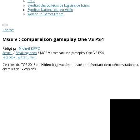
PEGI
Syndicat des Editeurs de Logiciels de Loisirs
Syndicat National du Jeu Vidéo
Women in Games France
Contact
MGS V : comparaison gameplay One VS PS4
Rédigé par
Michaël KIPPO
Accueil
/
Breaking news
/
MGS V : comparaison gameplay One VS PS4
Facebook
Twitter
Email
C’est lors du TGS 2013 qu’
Hideo Kojima
s’est illustré en présentant deux démonstrations sur
entre les deux versions.