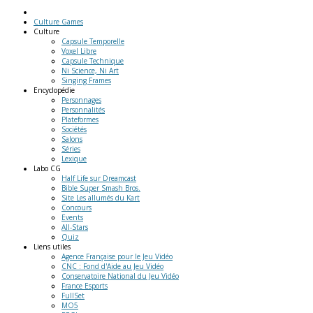
Culture Games
Culture
Capsule Temporelle
Voxel Libre
Capsule Technique
Ni Science, Ni Art
Singing Frames
Encyclopédie
Personnages
Personnalités
Plateformes
Sociétés
Salons
Séries
Lexique
Labo
CG
Half Life sur Dreamcast
Bible Super Smash Bros.
Site Les allumés du Kart
Concours
Events
All-Stars
Quiz
Liens
utiles
Agence Française pour le Jeu Vidéo
CNC : Fond d'Aide au Jeu Vidéo
Conservatoire National du Jeu Vidéo
France Esports
FullSet
MO5