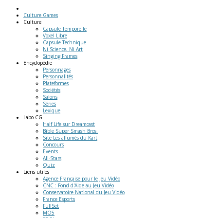
Culture Games
Culture
Capsule Temporelle
Voxel Libre
Capsule Technique
Ni Science, Ni Art
Singing Frames
Encyclopédie
Personnages
Personnalités
Plateformes
Sociétés
Salons
Séries
Lexique
Labo
CG
Half Life sur Dreamcast
Bible Super Smash Bros.
Site Les allumés du Kart
Concours
Events
All-Stars
Quiz
Liens
utiles
Agence Française pour le Jeu Vidéo
CNC : Fond d'Aide au Jeu Vidéo
Conservatoire National du Jeu Vidéo
France Esports
FullSet
MO5