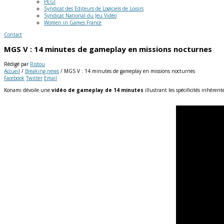
PEGI
Syndicat des Editeurs de Logiciels de Loisirs
Syndicat National du Jeu Vidéo
Women in Games France
Contact
MGS V : 14 minutes de gameplay en missions nocturnes
Rédigé par
Ristou
Accueil
/
Breaking news
/
MGS V : 14 minutes de gameplay en missions nocturnes
Facebook
Twitter
Email
Konami dévoile une
vidéo de gameplay de 14 minutes
illustrant les spécificités inhére