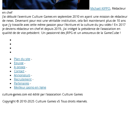
Michaël KIPPO
, Rédacteur
en chef
J'ai débuté l'aventure Culture Games en septembre 2010 en ayant une mission de rédacteur
de news. Devenant pour moi une véritable institution, cela fait maintenant plus de 10 ans
que j'y travaille avec cette même passion pour l'écriture et la culture du jeu vidéo ! En 2017
je deviens rédacteur en chef et depuis 2019, j'ai intégré la présidence de l'association en
qualité de de vice-président. Un passionné des JRPG et un amoureux de la GameCube !
Plan du site
-
Equipe
-
A propos
-
Contact
-
Annonceurs
-
Recrutement
-
Partenaires
-
Meilleur casino en ligne
culture-games.com est édité par l'association Culture Games
Copyright © 2010-2025 Culture Games v5 Tous droits réservés.