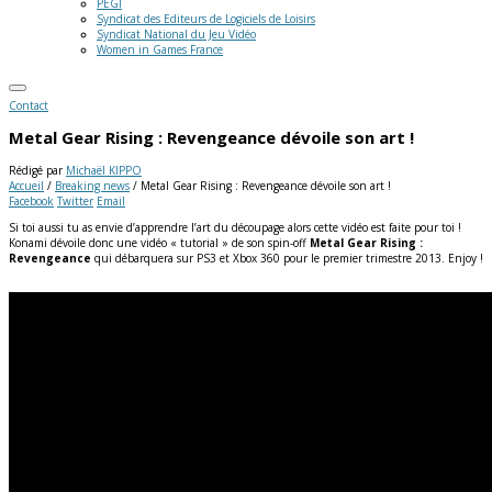
PEGI
Syndicat des Editeurs de Logiciels de Loisirs
Syndicat National du Jeu Vidéo
Women in Games France
Contact
Metal Gear Rising : Revengeance dévoile son art !
Rédigé par
Michaël KIPPO
Accueil
/
Breaking news
/
Metal Gear Rising : Revengeance dévoile son art !
Facebook
Twitter
Email
Si toi aussi tu as envie d’apprendre l’art du découpage alors cette vidéo est faite pour toi !
Konami dévoile donc une vidéo « tutorial » de son spin-off
Metal Gear Rising :
Revengeance
qui débarquera sur PS3 et Xbox 360 pour le premier trimestre 2013. Enjoy !