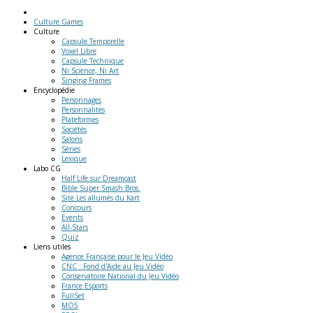
Culture Games
Culture
Capsule Temporelle
Voxel Libre
Capsule Technique
Ni Science, Ni Art
Singing Frames
Encyclopédie
Personnages
Personnalités
Plateformes
Sociétés
Salons
Séries
Lexique
Labo
CG
Half Life sur Dreamcast
Bible Super Smash Bros.
Site Les allumés du Kart
Concours
Events
All-Stars
Quiz
Liens
utiles
Agence Française pour le Jeu Vidéo
CNC : Fond d'Aide au Jeu Vidéo
Conservatoire National du Jeu Vidéo
France Esports
FullSet
MO5