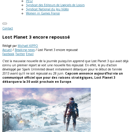
PEGI
Syndicat des Editeurs de Logiciels de Loisirs
Syndicat National du Jeu Vidéo
Women in Games France
Contact
Lost Planet 3 encore repoussé
Rédigé par
Michaël KIPPO
Accueil
/
Breaking news
/
Lost Planet 3 encore repoussé
Facebook
Twitter
Email
C’est la mauvaise nouvelle de la journée puisqu’on apprend que Lost Planet 3 qui avait déjà
connu un premier report se voit une nouvelle fois repoussé. En effet, le jeu d’action
développé par Spark Unlimited devait initialement débarquer pour le début de l’année
2013 avant qu’il ne soit repoussé au 28 juin.
Capcom annonce aujourd’hui via un
communiqué officiel que pour des raisons stratégiques, Lost Planet 3
débarquera la 30 août prochain en Europe
.