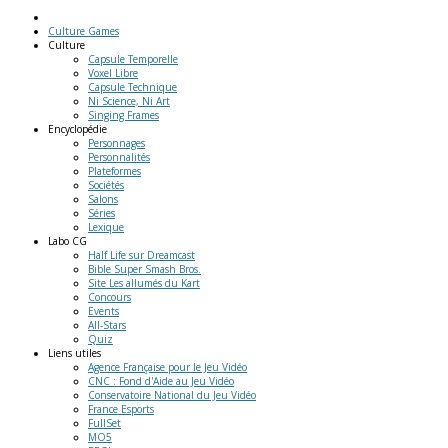
Culture Games
Culture
Capsule Temporelle
Voxel Libre
Capsule Technique
Ni Science, Ni Art
Singing Frames
Encyclopédie
Personnages
Personnalités
Plateformes
Sociétés
Salons
Séries
Lexique
Labo
CG
Half Life sur Dreamcast
Bible Super Smash Bros.
Site Les allumés du Kart
Concours
Events
All-Stars
Quiz
Liens
utiles
Agence Française pour le Jeu Vidéo
CNC : Fond d'Aide au Jeu Vidéo
Conservatoire National du Jeu Vidéo
France Esports
FullSet
MO5