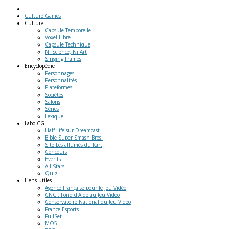
Culture Games
Culture
Capsule Temporelle
Voxel Libre
Capsule Technique
Ni Science, Ni Art
Singing Frames
Encyclopédie
Personnages
Personnalités
Plateformes
Sociétés
Salons
Séries
Lexique
Labo
CG
Half Life sur Dreamcast
Bible Super Smash Bros.
Site Les allumés du Kart
Concours
Events
All-Stars
Quiz
Liens
utiles
Agence Française pour le Jeu Vidéo
CNC : Fond d'Aide au Jeu Vidéo
Conservatoire National du Jeu Vidéo
France Esports
FullSet
MO5