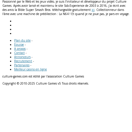
Passionné par le Web et les jeux vidéo, je suis l'initiateur et développeur du projet Culture
Games. Après avoir lancé et maintenu le site Ssb-Experience de 2003 à 2016, j'ai écrit avec
des amis la Bible Super Smash Bros. téléchargeable gratuitement
ici
. Collectionneur dans
l'âme avec une machine de prédilection : La N64 ! Et quand je ne joue pas, je pars en voyage.
Plan du site
-
Equipe
-
A propos
-
Contact
-
Annonceurs
-
Recrutement
-
Partenaires
-
Meilleur casino en ligne
culture-games.com est édité par l'association Culture Games
Copyright © 2010-2025 Culture Games v5 Tous droits réservés.