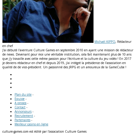
Michaël KIPPO
, Rédacteur
en chef
J'ai débuté l'aventure Culture Games en septembre 2010 en ayant une mission de rédacteur
de news. Devenant pour moi une véritable institution, cela fait maintenant plus de 10 ans
que j'y travaille avec cette même passion pour l'écriture et la culture du jeu vidéo ! En 2017
je deviens rédacteur en chef et depuis 2019, j'ai intégré la présidence de l'association en
qualité de de vice-président. Un passionné des JRPG et un amoureux de la GameCube !
Plan du site
-
Equipe
-
A propos
-
Contact
-
Annonceurs
-
Recrutement
-
Partenaires
-
Meilleur casino en ligne
culture-games.com est édité par l'association Culture Games