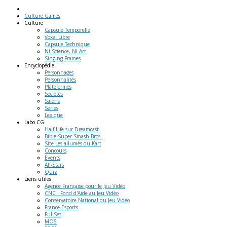
Culture Games
Culture
Capsule Temporelle
Voxel Libre
Capsule Technique
Ni Science, Ni Art
Singing Frames
Encyclopédie
Personnages
Personnalités
Plateformes
Sociétés
Salons
Séries
Lexique
Labo
CG
Half Life sur Dreamcast
Bible Super Smash Bros.
Site Les allumés du Kart
Concours
Events
All-Stars
Quiz
Liens
utiles
Agence Française pour le Jeu Vidéo
CNC : Fond d'Aide au Jeu Vidéo
Conservatoire National du Jeu Vidéo
France Esports
FullSet
MO5