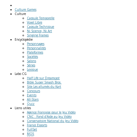
Culture Games
Culture
Capsule Temporelle
Voxel Libre
Capsule Technique
Ni Science, Ni Art
Singing Frames
Encyclopédie
Personnages
Personnalités
Plateformes
Sociétés
Salons
Séries
Lexique
Labo
CG
Half Life sur Dreamcast
Bible Super Smash Bros.
Site Les allumés du Kart
Concours
Events
All-Stars
Quiz
Liens
utiles
Agence Française pour le Jeu Vidéo
CNC : Fond d'Aide au Jeu Vidéo
Conservatoire National du Jeu Vidéo
France Esports
FullSet
MO5