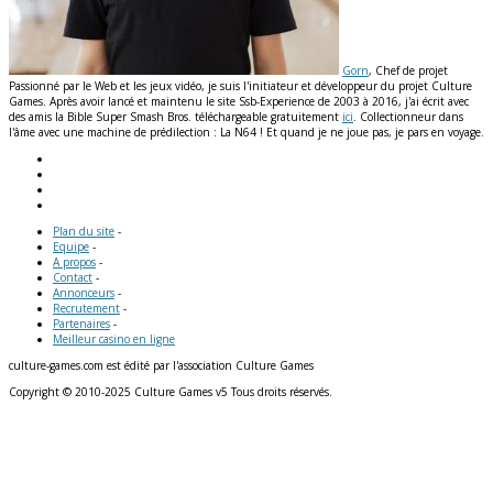
Gorn
, Chef de projet
Passionné par le Web et les jeux vidéo, je suis l'initiateur et développeur du projet Culture
Games. Après avoir lancé et maintenu le site Ssb-Experience de 2003 à 2016, j'ai écrit avec
des amis la Bible Super Smash Bros. téléchargeable gratuitement
ici
. Collectionneur dans
l'âme avec une machine de prédilection : La N64 ! Et quand je ne joue pas, je pars en voyage.
Plan du site
-
Equipe
-
A propos
-
Contact
-
Annonceurs
-
Recrutement
-
Partenaires
-
Meilleur casino en ligne
culture-games.com est édité par l'association Culture Games
Copyright © 2010-2025 Culture Games v5 Tous droits réservés.