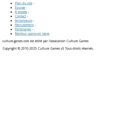
Plan du site
-
Equipe
-
A propos
-
Contact
-
Annonceurs
-
Recrutement
-
Partenaires
-
Meilleur casino en ligne
culture-games.com est édité par l'association Culture Games
Copyright © 2010-2025 Culture Games v5 Tous droits réservés.