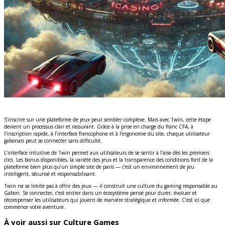
S’inscrire sur une plateforme de jeux peut sembler complexe. Mais avec 1win, cette étape
devient un processus clair et rassurant. Grâce à la prise en charge du franc CFA, à
l’inscription rapide, à l’interface francophone et à l’ergonomie du site, chaque utilisateur
gabonais peut se connecter sans difficulté.
L’interface intuitive de 1win permet aux utilisateurs de se sentir à l’aise dès les premiers
clics. Les bonus disponibles, la variété des jeux et la transparence des conditions font de la
plateforme bien plus qu’un simple site de paris — c’est un environnement de jeu
intelligent, sécurisé et responsabilisant.
1win ne se limite pas à offrir des jeux — il construit une culture du gaming responsable au
Gabon. Se connecter, c’est entrer dans un écosystème pensé pour durer, évoluer et
récompenser les utilisateurs qui jouent de manière stratégique et informée. C’est ici que
commence votre aventure.
À voir aussi sur Culture Games