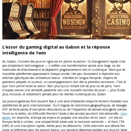
L’essor du gaming digital au Gabon et la réponse
intelligente de 1win
Au Gabon, l’univers des jeux en ligne est en pleine mutation. Ce changement rapide n’est
pas simplement technologique — il reflète une transformation sociale plus large, où les
habitudes de divertissement se déplacent progressivement vers le numérique. Alors que de
nouvelles plateformes apparaissent chaque année, très peu réussissent à répondre aux
attentes spécifiques des utilisateurs locaux : interface en langue française, moyens de
paiement adaptés, et surtout, un accompagnement clair dès la première connexion. C’est là
que 1win prend toute sa valeur. Bien plus qu’un simple site de jeux ou de paris, 1win
s’impose comme une véritable passerelle vers une nouvelle manière de jouer — plus fluide,
plus inclusive, et totalement pensée pour les réalités numériques du Gabon.
Les joueurs gabonais font souvent face à une série d’obstacles lorsqu’ils tentent d’accéder aux
plateformes de paris internationales. Qu’il s’agisse de restrictions géographiques, de blocages
d’IP, de formulaires d’inscription déroutants ou de l’imposition de devises étrangères comme
l’euro ou le dollar, ces difficultés freinent l’accès à des services pourtant très demandés.
1win
gabon
, en revanche, anticipe ces enjeux et propose une solution clé en main : un site en
français facile à utiliser, une compatibilité totale avec la monnaie nationale — le franc CFA
(XAF), et une inscription rapide, même pour les débutants. Cette attention aux détails fait
toute la différence pour les joueurs locaux, qui peuvent désormais accéder aux jeux en ligne