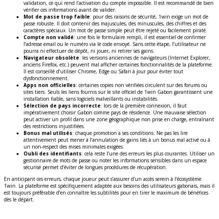
validation, ce qui rend l’activation du compte impossible. Il est recommandé de bien
vérifier ces informations avant de valider.
Mot de passe trop faible
: pour des raisons de sécurité, 1win exige un mot de
passe robuste. Il doit contenir des majuscules, des minuscules, des chiffres et des
caractères spéciaux. Un mot de passe simple peut être rejeté ou facilement piraté.
Compte non validé
: une fois le formulaire rempli, il est essentiel de confirmer
l’adresse email ou le numéro via le code envoyé. Sans cette étape, l’utilisateur ne
pourra ni effectuer de dépôt, ni jouer, ni retirer ses gains.
Navigateur obsolète
: les versions anciennes de navigateurs (Internet Explorer,
anciens Firefox, etc.) peuvent mal afficher certaines fonctionnalités de la plateforme.
Il est conseillé d’utiliser Chrome, Edge ou Safari à jour pour éviter tout
dysfonctionnement.
Apps non officielles
: certaines copies non vérifiées circulent sur des forums ou
sites tiers. Seuls les liens fournis sur le site officiel de 1win Gabon garantissent une
installation fiable, sans logiciels malveillants ou instabilités.
Sélection de pays incorrecte
: lors de la première connexion, il faut
impérativement choisir Gabon comme pays de résidence. Une mauvaise sélection
peut activer un profil dans une zone géographique non prise en charge, entraînant
des restrictions injustifiées.
Bonus mal utilisés
: chaque promotion a ses conditions. Ne pas les lire
attentivement peut mener à l’annulation de gains liés à un bonus mal activé ou à
un non-respect des mises minimales exigées.
Oubli des identifiants
: cela reste l’une des erreurs les plus courantes. Utiliser un
gestionnaire de mots de passe ou noter les informations sensibles dans un espace
sécurisé permet d’éviter de longues procédures de récupération.
En anticipant ces erreurs, chaque joueur peut s’assurer d’un accès serein à l’écosystème
1win. La plateforme est spécifiquement adaptée aux besoins des utilisateurs gabonais, mais il
est toujours préférable d’en connaître les subtilités pour en tirer le maximum de bénéfices
dès le départ.