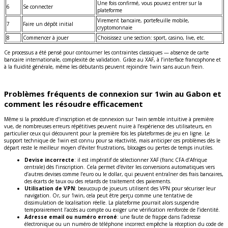
Une fois confirmé, vous pouvez entrer sur la
6
Se connecter
plateforme
Virement bancaire, portefeuille mobile,
7
Faire un dépôt initial
cryptomonnaie
8
Commencer à jouer
Choisissez une section: sport, casino, live, etc.
Ce processus a été pensé pour contourner les contraintes classiques — absence de carte
bancaire internationale, complexité de validation. Grâce au XAF, à l’interface francophone et
à la fluidité générale, même les débutants peuvent rejoindre 1win sans aucun frein.
Problèmes fréquents de connexion sur 1win au Gabon et
comment les résoudre efficacement
Même si la procédure d’inscription et de connexion sur 1win semble intuitive à première
vue, de nombreuses erreurs répétitives peuvent nuire à l’expérience des utilisateurs, en
particulier ceux qui découvrent pour la première fois les plateformes de jeu en ligne. Le
support technique de 1win est connu pour sa réactivité, mais anticiper ces problèmes dès le
départ reste le meilleur moyen d’éviter frustrations, blocages ou pertes de temps inutiles.
Devise incorrecte
: il est impératif de sélectionner XAF (franc CFA d’Afrique
centrale) dès l’inscription. Cela permet d’éviter les conversions automatiques vers
d’autres devises comme l’euro ou le dollar, qui peuvent entraîner des frais bancaires,
des écarts de taux ou des retards de traitement des paiements.
Utilisation de VPN
: beaucoup de joueurs utilisent des VPN pour sécuriser leur
navigation. Or, sur 1win, cela peut être perçu comme une tentative de
dissimulation de localisation réelle. La plateforme pourrait alors suspendre
temporairement l’accès au compte ou exiger une vérification renforcée de l’identité.
Adresse email ou numéro erroné
: une faute de frappe dans l’adresse
électronique ou un numéro de téléphone incorrect empêche la réception du code de