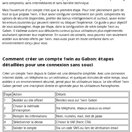
sans compromis, sans intermédiaires et sans barrière technique.
Mais l’ouverture d’un compte n’est que la première étape. Pour tirer pleinement parti de
tout ce que propose 1win, il faut savoir configurer correctement son profil, comprendre les
options de sécurité disponibles, profiter des bonus intelligemment et surtout, savoir éviter
les erreurs courantes qui peuvent ralentir ou bloquer l’expérience. Ce guide a pour objectif
de vous accompagner, étape par étape, dans la configuration de votre compte 1win au
Gabon. Il s’adresse autant aux débutants curieux qu’aux utilisateurs plus expérimentés
souhaitant optimiser leur expérience. En suivant ces conseils, vous pourrez non seulement
accéder aux services offerts par 1win, mais aussi jouer en toute confiance dans un
environnement conçu pour vous.
Comment créer un compte 1win au Gabon: étapes
détaillées pour une connexion sans souci
Créer un compte 1win depuis le Gabon est une démarche simplifiée. Avec une connexion
internet stable, un téléphone ou un ordinateur, et quelques minutes de votre temps, vous
accédez à un environnement sécurisé, pensé pour les utilisateurs locaux. Le site officiel 1win
Gabon permet une inscription directe et optimisée pour les utilisateurs francophones.
Étape
Action
Détails
1
Accéder au site officiel
Rendez-vous sur 1win Gabon
Choisir la méthode
2
Via téléphone, réseaux sociaux ou email
d’inscription
3
Remplir les informations
Nom, numéro, mail, mot de passe
4
Sélectionner la devise
Choisir le XAF (franc CFA)
5
Valider le compte
Via un code SMS ou lien de vérification email