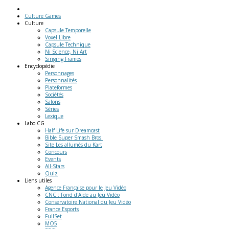
Culture Games
Culture
Capsule Temporelle
Voxel Libre
Capsule Technique
Ni Science, Ni Art
Singing Frames
Encyclopédie
Personnages
Personnalités
Plateformes
Sociétés
Salons
Séries
Lexique
Labo
CG
Half Life sur Dreamcast
Bible Super Smash Bros.
Site Les allumés du Kart
Concours
Events
All-Stars
Quiz
Liens
utiles
Agence Française pour le Jeu Vidéo
CNC : Fond d'Aide au Jeu Vidéo
Conservatoire National du Jeu Vidéo
France Esports
FullSet
MO5