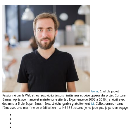
Gorn
, Chef de projet
Passionné par le Web et les jeux vidéo, je suis l'initiateur et développeur du projet Culture
Games. Après avoir lancé et maintenu le site Ssb-Experience de 2003 à 2016, j'ai écrit avec
des amis la Bible Super Smash Bros. téléchargeable gratuitement
ici
. Collectionneur dans
l'âme avec une machine de prédilection : La N64 ! Et quand je ne joue pas, je pars en voyage.