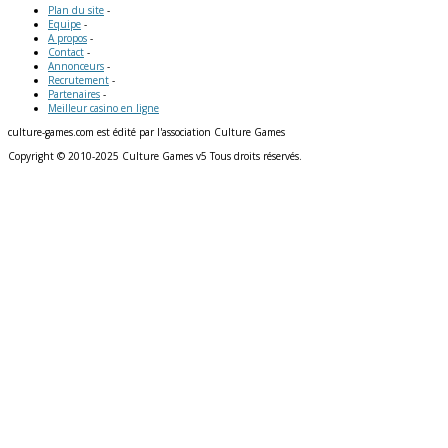
Plan du site
-
Equipe
-
A propos
-
Contact
-
Annonceurs
-
Recrutement
-
Partenaires
-
Meilleur casino en ligne
culture-games.com est édité par l'association Culture Games
Copyright © 2010-2025 Culture Games v5 Tous droits réservés.