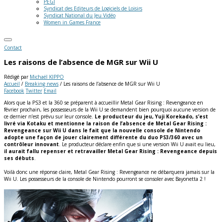
PEGI
Syndicat des Editeurs de Logiciels de Loisirs
Syndicat National du Jeu Vidéo
Women in Games France
Contact
Les raisons de l’absence de MGR sur Wii U
Rédigé par
Michaël KIPPO
Accueil
/
Breaking news
/
Les raisons de l’absence de MGR sur Wii U
Facebook
Twitter
Email
Alors que la PS3 et la 360 se préparent à accueillir Metal Gear Rising : Revengeance en
février prochain, les possesseurs de la Wii U se demandent bien pourquoi aucune version de
ce dernier n’est prévu sur leur console.
Le producteur du jeu, Yuji Korekado, s’est
livré via Kotaku et mentionne la raison de l’absence de Metal Gear Rising :
Revengeance sur Wii U dans le fait que la nouvelle console de Nintendo
adopte une façon de jouer clairement différente du duo PS3/360 avec un
contrôleur innovant
.
Le producteur déclare enfin que si une version Wii U avait eu lieu,
il aurait fallu repenser et retravailler Metal Gear Rising : Revengeance depuis
ses débuts
.
Voilà donc une réponse claire, Metal Gear Rising : Revengeance ne débarquera jamais sur la
Wii U. Les possesseurs de la console de Nintendo pourront se consoler avec Bayonetta 2 !