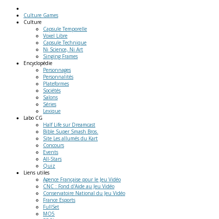
Culture Games
Culture
Capsule Temporelle
Voxel Libre
Capsule Technique
Ni Science, Ni Art
Singing Frames
Encyclopédie
Personnages
Personnalités
Plateformes
Sociétés
Salons
Séries
Lexique
Labo
CG
Half Life sur Dreamcast
Bible Super Smash Bros.
Site Les allumés du Kart
Concours
Events
All-Stars
Quiz
Liens
utiles
Agence Française pour le Jeu Vidéo
CNC : Fond d'Aide au Jeu Vidéo
Conservatoire National du Jeu Vidéo
France Esports
FullSet
MO5