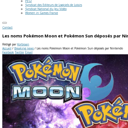
PEGI
Syndicat des Editeurs de Logiciels de Loisirs
Syndicat National du Jeu Vidéo
Women in Games France
Contact
Les noms Pokémon Moon et Pokémon Sun déposés par Ni
Rédigé par
Korbraan
Accueil
/
Breaking news
/
Les noms Pokémon Moon et Pokémon Sun déposés par Nintendo
Facebook
Twitter
Email