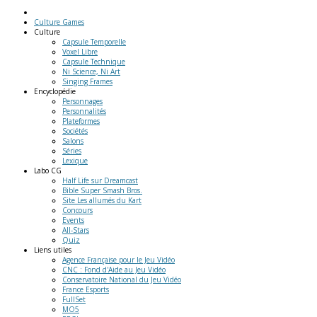
Culture Games
Culture
Capsule Temporelle
Voxel Libre
Capsule Technique
Ni Science, Ni Art
Singing Frames
Encyclopédie
Personnages
Personnalités
Plateformes
Sociétés
Salons
Séries
Lexique
Labo
CG
Half Life sur Dreamcast
Bible Super Smash Bros.
Site Les allumés du Kart
Concours
Events
All-Stars
Quiz
Liens
utiles
Agence Française pour le Jeu Vidéo
CNC : Fond d'Aide au Jeu Vidéo
Conservatoire National du Jeu Vidéo
France Esports
FullSet
MO5