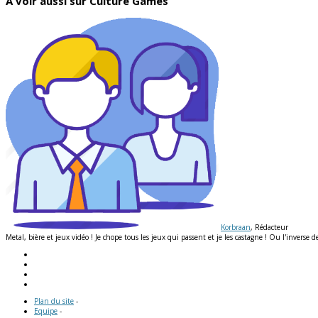
À voir aussi sur Culture Games
Korbraan
, Rédacteur
Metal, bière et jeux vidéo ! Je chope tous les jeux qui passent et je les castagne ! Ou l'inverse de
Plan du site
-
Equipe
-