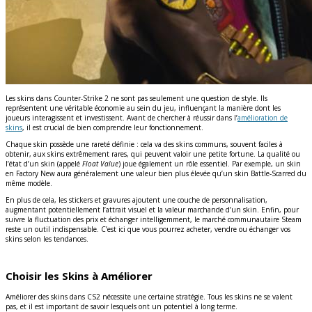
Les skins dans Counter-Strike 2 ne sont pas seulement une question de style. Ils
représentent une véritable économie au sein du jeu, influençant la manière dont les
joueurs interagissent et investissent. Avant de chercher à réussir dans l’
amélioration de
skins
, il est crucial de bien comprendre leur fonctionnement.
Chaque skin possède une rareté définie : cela va des skins communs, souvent faciles à
obtenir, aux skins extrêmement rares, qui peuvent valoir une petite fortune. La qualité ou
l’état d’un skin (appelé
Float Value
) joue également un rôle essentiel. Par exemple, un skin
en Factory New aura généralement une valeur bien plus élevée qu’un skin Battle-Scarred du
même modèle.
En plus de cela, les stickers et gravures ajoutent une couche de personnalisation,
augmentant potentiellement l’attrait visuel et la valeur marchande d’un skin. Enfin, pour
suivre la fluctuation des prix et échanger intelligemment, le marché communautaire Steam
reste un outil indispensable. C’est ici que vous pourrez acheter, vendre ou échanger vos
skins selon les tendances.
Choisir les Skins à Améliorer
Améliorer des skins dans CS2 nécessite une certaine stratégie. Tous les skins ne se valent
pas, et il est important de savoir lesquels ont un potentiel à long terme.