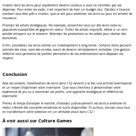
Investir dans les skins peut rapidement devenir coûteux si vous ne contrôlez pas vos
dépenses. Pour éviter les excès, il est important de fixer un budget clair. Décidez à l’avance
combien vous êtes prêt à investir, que ce soit pour améliorer vos skins ou pour en acheter de
nouveaux.
Priorisez les achats stratégiques. Par exemple, concentrez-vous sur des skins rares ou
populaires susceptibles de gagner en valeur. Évitez les achats impulsifs, même si un skin
semble attrayant sur le moment. Attendez les promotions ou les soldes pour réaliser des
économies.
Enfin, considérez vos skins comme un investissement à long terme. Certains items peuvent
prendre des mois, voire des années, avant de devenir véritablement rentables. Une gestion
réfléchie vous permettra de profiter pleinement de vos améliorations sans dépasser vos
moyens.
Conclusion
Avec ces conseils, l’amélioration de skins dans CS2 devient à la fois une activité divertissante
et un moyen d’optimiser votre inventaire. Que vous cherchiez à personnaliser votre
expérience de jeu ou à maximiser vos profits, une approche stratégique et réfléchie est
essentielle.
Prenez le temps d’analyser le marché, choisissez judicieusement vos skins à améliorer et
restez informé des nouvelles tendances et outils disponibles. Et surtout, amusez-vous tout
en transformant votre collection en un véritable atout dans CS2 !
À voir aussi sur Culture Games