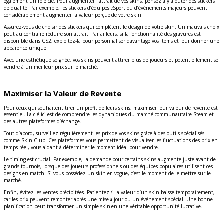
également un rôle clé. Pour augmenter l’attrait de vos skins, pensez à y ajouter des stickers
de qualité. Par exemple, les stickers d’équipes eSport ou d’événements majeurs peuvent
considérablement augmenter la valeur perçue de votre skin.
Assurez-vous de choisir des stickers qui complètent le design de votre skin. Un mauvais choix
peut au contraire réduire son attrait. Par ailleurs, si la fonctionnalité des gravures est
disponible dans CS2, exploitez-la pour personnaliser davantage vos items et leur donner une
apparence unique.
Avec une esthétique soignée, vos skins peuvent attirer plus de joueurs et potentiellement se
vendre à un meilleur prix sur le marché.
Maximiser la Valeur de Revente
Pour ceux qui souhaitent tirer un profit de leurs skins, maximiser leur valeur de revente est
essentiel. La clé ici est de comprendre les dynamiques du marché communautaire Steam et
des autres plateformes d’échange.
Tout d’abord, surveillez régulièrement les prix de vos skins grâce à des outils spécialisés
comme Skin.Club. Ces plateformes vous permettent de visualiser les fluctuations des prix en
temps réel, vous aidant à déterminer le moment idéal pour vendre.
Le timing est crucial. Par exemple, la demande pour certains skins augmente juste avant de
grands tournois, lorsque des joueurs professionnels ou des équipes populaires utilisent ces
designs en match. Si vous possédez un skin en vogue, c’est le moment de le mettre sur le
marché.
Enfin, évitez les ventes précipitées. Patientez si la valeur d’un skin baisse temporairement,
car les prix peuvent remonter après une mise à jour ou un événement spécial. Une bonne
planification peut transformer un simple skin en une véritable opportunité lucrative.