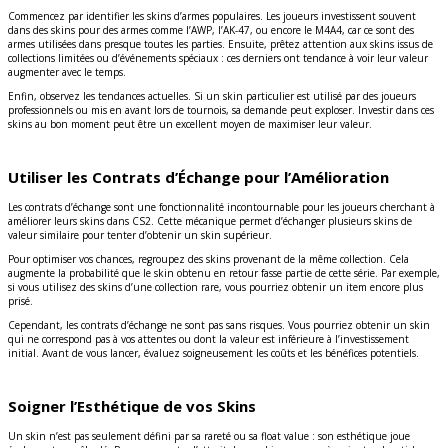
Commencez par identifier les skins d’armes populaires. Les joueurs investissent souvent
dans des skins pour des armes comme l’AWP, l’AK-47, ou encore le M4A4, car ce sont des
armes utilisées dans presque toutes les parties. Ensuite, prêtez attention aux skins issus de
collections limitées ou d’événements spéciaux : ces derniers ont tendance à voir leur valeur
augmenter avec le temps.
Enfin, observez les tendances actuelles. Si un skin particulier est utilisé par des joueurs
professionnels ou mis en avant lors de tournois, sa demande peut exploser. Investir dans ces
skins au bon moment peut être un excellent moyen de maximiser leur valeur.
Utiliser les Contrats d’Échange pour l’Amélioration
Les contrats d’échange sont une fonctionnalité incontournable pour les joueurs cherchant à
améliorer leurs skins dans CS2. Cette mécanique permet d’échanger plusieurs skins de
valeur similaire pour tenter d’obtenir un skin supérieur.
Pour optimiser vos chances, regroupez des skins provenant de la même collection. Cela
augmente la probabilité que le skin obtenu en retour fasse partie de cette série. Par exemple,
si vous utilisez des skins d’une collection rare, vous pourriez obtenir un item encore plus
prisé.
Cependant, les contrats d’échange ne sont pas sans risques. Vous pourriez obtenir un skin
qui ne correspond pas à vos attentes ou dont la valeur est inférieure à l’investissement
initial. Avant de vous lancer, évaluez soigneusement les coûts et les bénéfices potentiels.
Soigner l’Esthétique de vos Skins
Un skin n’est pas seulement défini par sa rareté ou sa float value : son esthétique joue