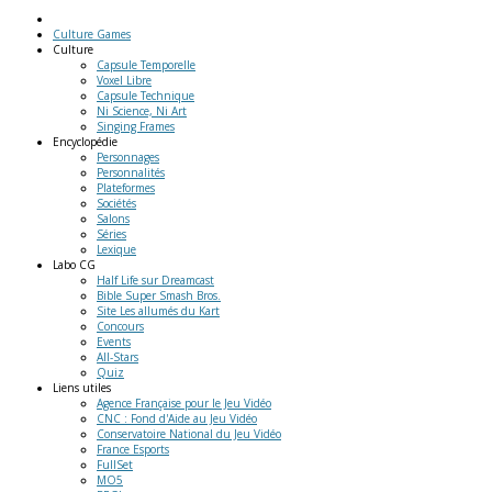
Culture Games
Culture
Capsule Temporelle
Voxel Libre
Capsule Technique
Ni Science, Ni Art
Singing Frames
Encyclopédie
Personnages
Personnalités
Plateformes
Sociétés
Salons
Séries
Lexique
Labo
CG
Half Life sur Dreamcast
Bible Super Smash Bros.
Site Les allumés du Kart
Concours
Events
All-Stars
Quiz
Liens
utiles
Agence Française pour le Jeu Vidéo
CNC : Fond d'Aide au Jeu Vidéo
Conservatoire National du Jeu Vidéo
France Esports
FullSet
MO5