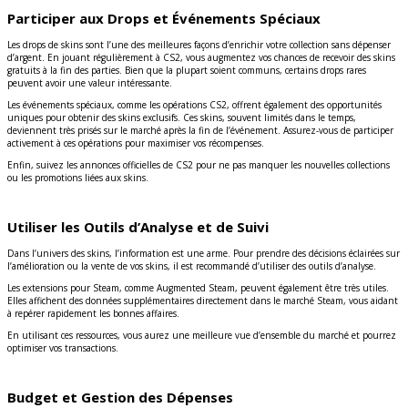
Participer aux Drops et Événements Spéciaux
Les drops de skins sont l’une des meilleures façons d’enrichir votre collection sans dépenser
d’argent. En jouant régulièrement à CS2, vous augmentez vos chances de recevoir des skins
gratuits à la fin des parties. Bien que la plupart soient communs, certains drops rares
peuvent avoir une valeur intéressante.
Les événements spéciaux, comme les opérations CS2, offrent également des opportunités
uniques pour obtenir des skins exclusifs. Ces skins, souvent limités dans le temps,
deviennent très prisés sur le marché après la fin de l’événement. Assurez-vous de participer
activement à ces opérations pour maximiser vos récompenses.
Enfin, suivez les annonces officielles de CS2 pour ne pas manquer les nouvelles collections
ou les promotions liées aux skins.
Utiliser les Outils d’Analyse et de Suivi
Dans l’univers des skins, l’information est une arme. Pour prendre des décisions éclairées sur
l’amélioration ou la vente de vos skins, il est recommandé d’utiliser des outils d’analyse.
Les extensions pour Steam, comme Augmented Steam, peuvent également être très utiles.
Elles affichent des données supplémentaires directement dans le marché Steam, vous aidant
à repérer rapidement les bonnes affaires.
En utilisant ces ressources, vous aurez une meilleure vue d’ensemble du marché et pourrez
optimiser vos transactions.
Budget et Gestion des Dépenses