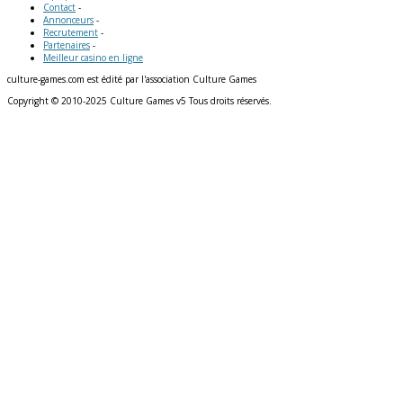
Contact
-
Annonceurs
-
Recrutement
-
Partenaires
-
Meilleur casino en ligne
culture-games.com est édité par l'association Culture Games
Copyright © 2010-2025 Culture Games v5 Tous droits réservés.