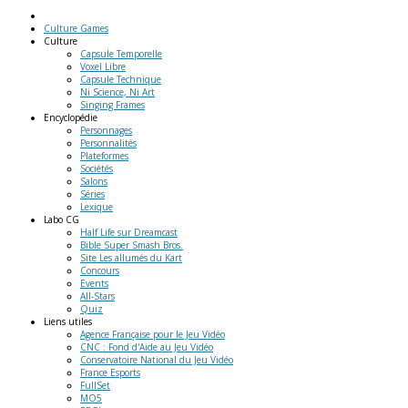
Culture Games
Culture
Capsule Temporelle
Voxel Libre
Capsule Technique
Ni Science, Ni Art
Singing Frames
Encyclopédie
Personnages
Personnalités
Plateformes
Sociétés
Salons
Séries
Lexique
Labo
CG
Half Life sur Dreamcast
Bible Super Smash Bros.
Site Les allumés du Kart
Concours
Events
All-Stars
Quiz
Liens
utiles
Agence Française pour le Jeu Vidéo
CNC : Fond d'Aide au Jeu Vidéo
Conservatoire National du Jeu Vidéo
France Esports
FullSet
MO5