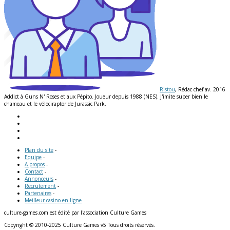
Ristou
, Rédac chef av. 2016
Addict à Guns N' Roses et aux Pépito. Joueur depuis 1988 (NES). J'imite super bien le
chameau et le vélociraptor de Jurassic Park.
Plan du site
-
Equipe
-
A propos
-
Contact
-
Annonceurs
-
Recrutement
-
Partenaires
-
Meilleur casino en ligne
culture-games.com est édité par l'association Culture Games
Copyright © 2010-2025 Culture Games v5 Tous droits réservés.