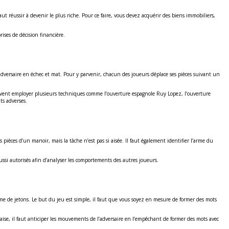
faut réussir à devenir le plus riche. Pour ce faire, vous devez acquérir des biens immobiliers,
rises de décision financière.
l’adversaire en échec et mat. Pour y parvenir, chacun des joueurs déplace ses pièces suivant un
rs peuvent employer plusieurs techniques comme l’ouverture espagnole Ruy Lopez, l’ouverture
ts adverses.
pièces d’un manoir, mais la tâche n’est pas si aisée. Il faut également identifier l’arme du
ussi autorisés afin d’analyser les comportements des autres joueurs.
orme de jetons. Le but du jeu est simple, il faut que vous soyez en mesure de former des mots
nçaise, il faut anticiper les mouvements de l’adversaire en l’empêchant de former des mots avec