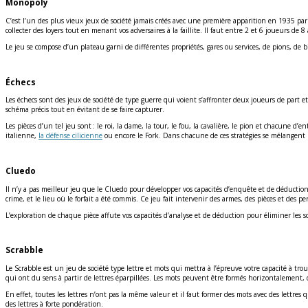
Monopoly
C’est l’un des plus vieux jeux de société jamais créés avec une première apparition en 1935 pa
collecter des loyers tout en menant vos adversaires à la faillite. Il faut entre 2 et 6 joueurs de
Le jeu se compose d’un plateau garni de différentes propriétés, gares ou services, de pions, de bil
Échecs
Les échecs sont des jeux de société de type guerre qui voient s’affronter deux joueurs de part e
schéma précis tout en évitant de se faire capturer.
Les pièces d’un tel jeu sont : le roi, la dame, la tour, le fou, la cavalière, le pion et chacun
italienne,
la défense cilicienne
ou encore le Fork. Dans chacune de ces stratégies se mélangent 
Cluedo
Il n’y a pas meilleur jeu que le Cluedo pour développer vos capacités d’enquête et de déduction.
crime, et le lieu où le forfait a été commis. Ce jeu fait intervenir des armes, des pièces et des
L’exploration de chaque pièce affute vos capacités d’analyse et de déduction pour éliminer les 
Scrabble
Le Scrabble est un jeu de société type lettre et mots qui mettra à l’épreuve votre capacité à t
qui ont du sens à partir de lettres éparpillées. Les mots peuvent être formés horizontalement, 
En effet, toutes les lettres n’ont pas la même valeur et il faut former des mots avec des lettre
des lettres à forte pondération.