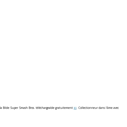
is la Bible Super Smash Bros. téléchargeable gratuitement
ici
. Collectionneur dans l'âme avec