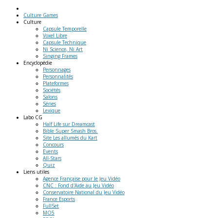
Culture Games
Culture
Capsule Temporelle
Voxel Libre
Capsule Technique
Ni Science, Ni Art
Singing Frames
Encyclopédie
Personnages
Personnalités
Plateformes
Sociétés
Salons
Séries
Lexique
Labo
CG
Half Life sur Dreamcast
Bible Super Smash Bros.
Site Les allumés du Kart
Concours
Events
All-Stars
Quiz
Liens
utiles
Agence Française pour le Jeu Vidéo
CNC : Fond d'Aide au Jeu Vidéo
Conservatoire National du Jeu Vidéo
France Esports
FullSet
MO5