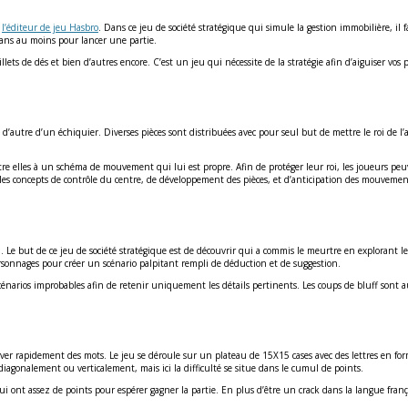
r
l’éditeur de jeu Hasbro
. Dans ce jeu de société stratégique qui simule la gestion immobilière, il 
 8 ans au moins pour lancer une partie.
lets de dés et bien d’autres encore. C’est un jeu qui nécessite de la stratégie afin d’aiguiser vos p
t d’autre d’un échiquier. Diverses pièces sont distribuées avec pour seul but de mettre le roi de 
e d’entre elles à un schéma de mouvement qui lui est propre. Afin de protéger leur roi, les joueu
les concepts de contrôle du centre, de développement des pièces, et d’anticipation des mouvemen
 Le but de ce jeu de société stratégique est de découvrir qui a commis le meurtre en explorant les 
 personnages pour créer un scénario palpitant rempli de déduction et de suggestion.
scénarios improbables afin de retenir uniquement les détails pertinents. Les coups de bluff sont a
rouver rapidement des mots. Le jeu se déroule sur un plateau de 15X15 cases avec des lettres en f
diagonalement ou verticalement, mais ici la difficulté se situe dans le cumul de points.
s qui ont assez de points pour espérer gagner la partie. En plus d’être un crack dans la langue fra