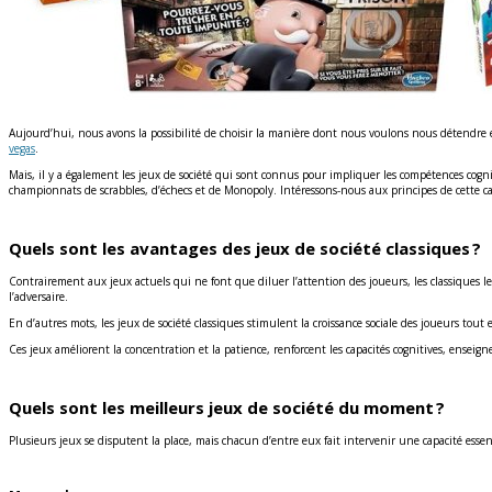
Aujourd’hui, nous avons la possibilité de choisir la manière dont nous voulons nous détendre et 
vegas
.
Mais, il y a également les jeux de société qui sont connus pour impliquer les compétences cognit
championnats de scrabbles, d’échecs et de Monopoly. Intéressons-nous aux principes de cette ca
Quels sont les avantages des jeux de société classiques ?
Contrairement aux jeux actuels qui ne font que diluer l’attention des joueurs, les classiques le 
l’adversaire.
En d’autres mots, les jeux de société classiques stimulent la croissance sociale des joueurs tout
Ces jeux améliorent la concentration et la patience, renforcent les capacités cognitives, enseig
Quels sont les meilleurs jeux de société du moment ?
Plusieurs jeux se disputent la place, mais chacun d’entre eux fait intervenir une capacité essent