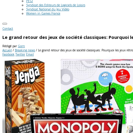
PEGI
Syndicat des Editeurs de Logiciels de Loisirs
Syndicat National du Jeu Vidéo
Women in Games France
Contact
Le grand retour des jeux de société classiques: Pourquoi l
Rédigé par
Gorn
Accueil
/
Breaking news
/
Le grand retour des jeux de société classiques: Pourquoi les jeux rétro
Facebook
Twitter
Email