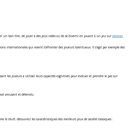
rder un bon film, de jouer à des jeux vidéo ou de se divertir en jouant à un jeu sur
premier
ions internationales qui voient s’affronter des joueurs talentueux. Il s’agit par exemple des
ant les joueurs à utiliser leurs capacités cognitives pour évoluer et prendre le pas sur
climat amusant et détendu.
e le bluff, découvrez les caractéristiques des meilleurs jeux de société classiques :