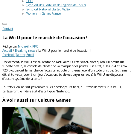
PEGI
Syndicat des Editeurs de Logiciels de Loisirs
Syndicat National du Jeu Vidéo
Women in Games France
Contact
La Wii U pour le marché de l’occasion !
Rédigé par
Michaël KIPPO
Accueil
/
Breaking news
/
La Wii U pour le marché de l’occasion !
Facebook
Twitter
Email
Décidément, la Wii U est au centre de l’actualité ! Cette fois-ci, alors qu’on lui prédit un
funeste destin, la console de Nintendo va marquer des points ! En effet, si les PS4 et Xbox
720 bloqueront le marché de l’occasion et doteront leurs jeux d’un code unique, (autrement
dit, si tu veux jouer à un jeu d’occasion, tu devras payer un code) la Wii U ne disposera
d’aucun système de la sorte !
Toutefois, on ne sait pas encore si les développeurs tiers, qui travailleront sur la Wii U,
partageront le même état d’esprit que Nintendo.
À voir aussi sur Culture Games