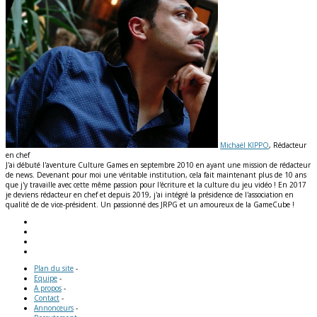
Michaël KIPPO
, Rédacteur
en chef
J'ai débuté l'aventure Culture Games en septembre 2010 en ayant une mission de rédacteur
de news. Devenant pour moi une véritable institution, cela fait maintenant plus de 10 ans
que j'y travaille avec cette même passion pour l'écriture et la culture du jeu vidéo ! En 2017
je deviens rédacteur en chef et depuis 2019, j'ai intégré la présidence de l'association en
qualité de de vice-président. Un passionné des JRPG et un amoureux de la GameCube !
Plan du site
-
Equipe
-
A propos
-
Contact
-
Annonceurs
-