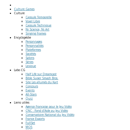
Culture Games
Culture
Capsule Temporelle
Voxel Libre
Capsule Technique
Ni Science, Ni Art
Singing Frames
Encyclopédie
Personnages
Personnalités
Plateformes
Sociétés
Salons
Séries
Lexique
Labo
CG
Half Life sur Dreamcast
Bible Super Smash Bros.
Site Les allumés du Kart
Concours
Events
All-Stars
Quiz
Liens
utiles
Agence Française pour le Jeu Vidéo
CNC : Fond d'Aide au Jeu Vidéo
Conservatoire National du Jeu Vidéo
France Esports
FullSet
MO5