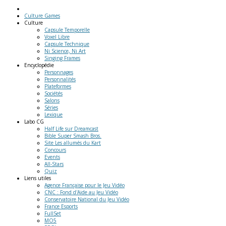
Culture Games
Culture
Capsule Temporelle
Voxel Libre
Capsule Technique
Ni Science, Ni Art
Singing Frames
Encyclopédie
Personnages
Personnalités
Plateformes
Sociétés
Salons
Séries
Lexique
Labo
CG
Half Life sur Dreamcast
Bible Super Smash Bros.
Site Les allumés du Kart
Concours
Events
All-Stars
Quiz
Liens
utiles
Agence Française pour le Jeu Vidéo
CNC : Fond d'Aide au Jeu Vidéo
Conservatoire National du Jeu Vidéo
France Esports
FullSet
MO5