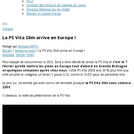
PEGI
Syndicat des Editeurs de Logiciels de Loisirs
Syndicat National du Jeu Vidéo
Women in Games France
Contact
La PS Vita Slim arrive en Europe !
Rédigé par
Michaël KIPPO
Accueil
/
Breaking news
/
La PS Vita Slim arrive en Europe !
Facebook
Twitter
Email
Pour essayer de concurrencer la 3DS, Sony a donc décidé de lancer la PS Vita et
c’est le 7
février qu’elle mettra les pieds en Europe tout d’abord en Grande Bretagne
et quelques semaines après chez nous
. Cette PS Vita 2000 sera 20 % plus fine que
celle actuelle et intégrera un écran 5 pouce LCD, contre le OLED pour les premières Vita.
Le prix lui, ne semble pas avoir connu de véritable puisque
la PS Vita Slim vous coûtera
220 €
.
Ci-dessous, la vidéo de présentation de la PS Vita.