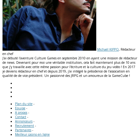
Michaël KIPPO
, Rédacteur
en chef
J'ai débuté l'aventure Culture Games en septembre 2010 en ayant une mission de rédacteur
de news. Devenant pour moi une véritable institution, cela fait maintenant plus de 10 ans
que j'y travaille avec cette même passion pour l'écriture et la culture du jeu vidéo ! En 2017
je deviens rédacteur en chef et depuis 2019, j'ai intégré la présidence de l'association en
qualité de de vice-président. Un passionné des JRPG et un amoureux de la GameCube !
Plan du site
-
Equipe
-
A propos
-
Contact
-
Annonceurs
-
Recrutement
-
Partenaires
-
Meilleur casino en ligne