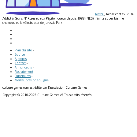
Ristou
, Rédac chef av. 2016
Addict à Guns N' Roses et aux Pépito. Joueur depuis 1988 (NES). J'imite super bien le
chameau et le vélociraptor de Jurassic Park.
Plan du site
-
Equipe
-
A propos
-
Contact
-
Annonceurs
-
Recrutement
-
Partenaires
-
Meilleur casino en ligne
culture-games.com est édité par l'association Culture Games
Copyright © 2010-2025 Culture Games v5 Tous droits réservés.