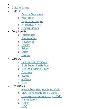
Culture Games
Culture
Capsule Temporelle
Voxel Libre
Capsule Technique
Ni Science, Ni Art
Singing Frames
Encyclopédie
Personnages
Personnalités
Plateformes
Sociétés
Salons
Séries
Lexique
Labo
CG
Half Life sur Dreamcast
Bible Super Smash Bros.
Site Les allumés du Kart
Concours
Events
All-Stars
Quiz
Liens
utiles
Agence Française pour le Jeu Vidéo
CNC : Fond d'Aide au Jeu Vidéo
Conservatoire National du Jeu Vidéo
France Esports
FullSet
MO5