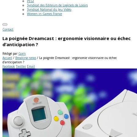
PEGI
Syndicat des Editeurs de Logiciels de Loisirs
Syndicat National du Jeu Vidéo
Women in Games France
Contact
La poignée Dreamcast : ergonomie visionnaire ou échec
d’anticipation ?
Rédigé par
Gorn
Accueil
/
Breaking news
/
La poignée Dreamcast : ergonomie visionnaire ou échec
d’anticipation ?
Facebook
Twitter
Email