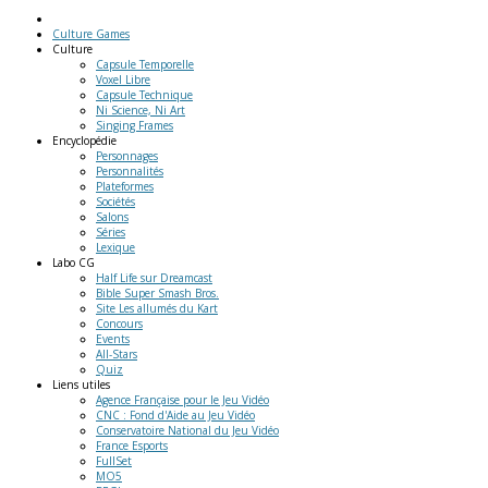
Culture Games
Culture
Capsule Temporelle
Voxel Libre
Capsule Technique
Ni Science, Ni Art
Singing Frames
Encyclopédie
Personnages
Personnalités
Plateformes
Sociétés
Salons
Séries
Lexique
Labo
CG
Half Life sur Dreamcast
Bible Super Smash Bros.
Site Les allumés du Kart
Concours
Events
All-Stars
Quiz
Liens
utiles
Agence Française pour le Jeu Vidéo
CNC : Fond d'Aide au Jeu Vidéo
Conservatoire National du Jeu Vidéo
France Esports
FullSet
MO5