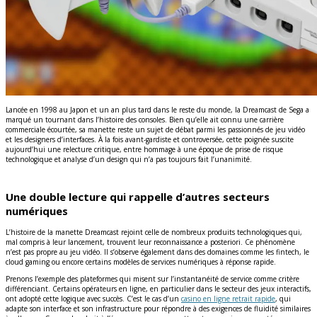
Lancée en 1998 au Japon et un an plus tard dans le reste du monde, la Dreamcast de Sega a
marqué un tournant dans l’histoire des consoles. Bien qu’elle ait connu une carrière
commerciale écourtée, sa manette reste un sujet de débat parmi les passionnés de jeu vidéo
et les designers d’interfaces. À la fois avant-gardiste et controversée, cette poignée suscite
aujourd’hui une relecture critique, entre hommage à une époque de prise de risque
technologique et analyse d’un design qui n’a pas toujours fait l’unanimité.
Une double lecture qui rappelle d’autres secteurs
numériques
L’histoire de la manette Dreamcast rejoint celle de nombreux produits technologiques qui,
mal compris à leur lancement, trouvent leur reconnaissance a posteriori. Ce phénomène
n’est pas propre au jeu vidéo. Il s’observe également dans des domaines comme les fintech, le
cloud gaming ou encore certains modèles de services numériques à réponse rapide.
Prenons l’exemple des plateformes qui misent sur l’instantanéité de service comme critère
différenciant. Certains opérateurs en ligne, en particulier dans le secteur des jeux interactifs,
ont adopté cette logique avec succès. C’est le cas d’un
casino en ligne retrait rapide
, qui
adapte son interface et son infrastructure pour répondre à des exigences de fluidité similaires