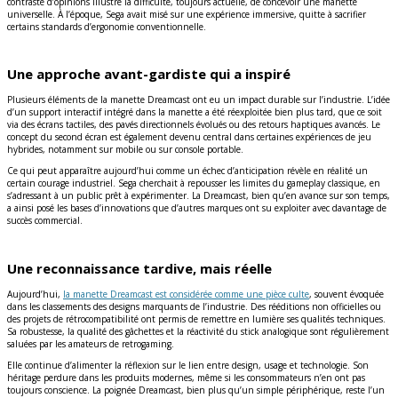
contraste d’opinions illustre la difficulté, toujours actuelle, de concevoir une manette
universelle. À l’époque, Sega avait misé sur une expérience immersive, quitte à sacrifier
certains standards d’ergonomie conventionnelle.
Une approche avant-gardiste qui a inspiré
Plusieurs éléments de la manette Dreamcast ont eu un impact durable sur l’industrie. L’idée
d’un support interactif intégré dans la manette a été réexploitée bien plus tard, que ce soit
via des écrans tactiles, des pavés directionnels évolués ou des retours haptiques avancés. Le
concept du second écran est également devenu central dans certaines expériences de jeu
hybrides, notamment sur mobile ou sur console portable.
Ce qui peut apparaître aujourd’hui comme un échec d’anticipation révèle en réalité un
certain courage industriel. Sega cherchait à repousser les limites du gameplay classique, en
s’adressant à un public prêt à expérimenter. La Dreamcast, bien qu’en avance sur son temps,
a ainsi posé les bases d’innovations que d’autres marques ont su exploiter avec davantage de
succès commercial.
Une reconnaissance tardive, mais réelle
Aujourd’hui,
la manette Dreamcast est considérée comme une pièce culte
, souvent évoquée
dans les classements des designs marquants de l’industrie. Des rééditions non officielles ou
des projets de rétrocompatibilité ont permis de remettre en lumière ses qualités techniques.
Sa robustesse, la qualité des gâchettes et la réactivité du stick analogique sont régulièrement
saluées par les amateurs de retrogaming.
Elle continue d’alimenter la réflexion sur le lien entre design, usage et technologie. Son
héritage perdure dans les produits modernes, même si les consommateurs n’en ont pas
toujours conscience. La poignée Dreamcast, bien plus qu’un simple périphérique, reste l’un