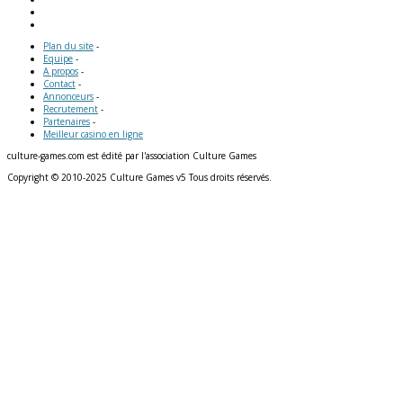
Plan du site
-
Equipe
-
A propos
-
Contact
-
Annonceurs
-
Recrutement
-
Partenaires
-
Meilleur casino en ligne
culture-games.com est édité par l'association Culture Games
Copyright © 2010-2025 Culture Games v5 Tous droits réservés.