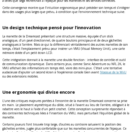
à celles que Sega recherchait à l’époque pour ses manettes et ses services connectés.
Cette convergence montre que l’intuition ergonomique peut précéder son temps et s’intégrer
dans des usages plus larges que prévu, à condition que l’environnement technique suive.
Un design technique pensé pour l’innovation
La manette de la Dreamcast présentait une structure massive, équipée d’un stick
analogique, d’un pavé directionnel, de quatre boutons principaux et de deux gâchettes
analogiques à l’arrière. Mais ce qui la différenciait véritablement des autres manettes de son
temps, c’était l’emplacement prévu pour insérer un VMU (Visual Memory Unit), une carte
mémoire dotée d’un petit écran LCD.
Cette intégration donnait à la manette une double fonction : interface de contrôle et outil
de communication dynamique. Dans certains jeux, comme Sonic Adventure ou NFL 2K, le
VMU affichait des informations en temps réel, voire des mini-jeux. C’était une tentative
audacieuse d’ajouter un second écran à l’expérience console bien avant
l’époque de la WiiU
ou des extensions mobiles.
Une ergonomie qui divise encore
L’une des critiques majeures portées à l’encontre de la manette Dreamcast concerne sa prise
en main. Le placement asymétrique du câble, situé à l’avant au lieu de l’arrière, obligeait à le
rabattre vers le haut à l’aide d’un petit crochet. Cette conception surprenante répondait à
des contraintes techniques liées à l’insertion du VMU, mais perturbait l’équilibre global de la
manette.
Certains joueurs l’ont trouvée trop large, d’autres au contraire saluaient la position des
gâchettes arrière, jugée plus confortable que sur les manettes concurrentes de l’époque. Ce