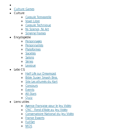
Culture Games
Culture
Capsule Temporelle
Voxel Libre
Capsule Technique
Ni Science, Ni Art
Singing Frames
Encyclopédie
Personnages
Personnalités
Plateformes
Sociétés
Salons
Séries
Lexique
Labo
CG
Half Life sur Dreamcast
Bible Super Smash Bros.
Site Les allumés du Kart
Concours
Events
All-Stars
Quiz
Liens
utiles
Agence Française pour le Jeu Vidéo
CNC : Fond d'Aide au Jeu Vidéo
Conservatoire National du Jeu Vidéo
France Esports
FullSet
MO5