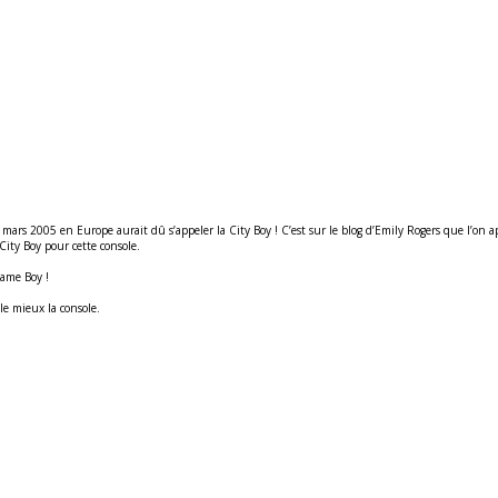
11 mars 2005 en Europe aurait dû s’appeler la City Boy ! C’est sur le blog d’Emily Rogers que l’o
ity Boy pour cette console.
Game Boy !
e mieux la console.