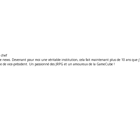
 chef
ews. Devenant pour moi une véritable institution, cela fait maintenant plus de 10 ans que j'y t
ité de de vice-président. Un passionné des JRPG et un amoureux de la GameCube !