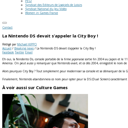
PEGI
Syndicat des Editeurs de Logiciels de Loisirs
Syndicat National du Jeu Vidéo
Women in Games France
Contact
La Nintendo DS devait s’appeler la City Boy !
Rédigé par
Michaël KIPPO
Accueil
/
Breaking news
/
La Nintendo DS devait s’appeler la City Boy !
Facebook
Twitter
Email
Eh oui, la Nindento Ds, console portable de la firme japonaise sortie fin 2004 au Japon et le 
America. On peut aussi y remarquer que Nintendo avait, et ce dès 2004, enregistré le nom de C
Alors pourquoi City Boy ? Tout simplement pour moderniser sa console et se démarquer de la 
Finalement, Nintendo abandonnera ce nom pour opter pour la DS (Dual Screen) caractérisant l
À voir aussi sur Culture Games