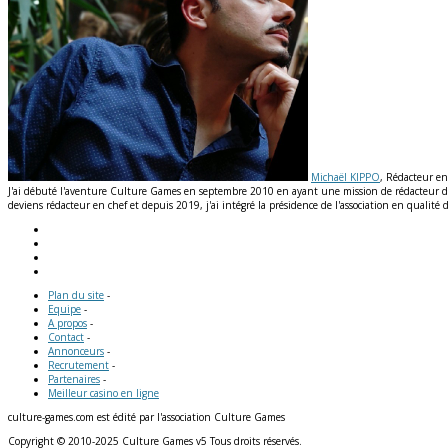
Michaël KIPPO
, Rédacteur en
J'ai débuté l'aventure Culture Games en septembre 2010 en ayant une mission de rédacteur de n
deviens rédacteur en chef et depuis 2019, j'ai intégré la présidence de l'association en qual
Plan du site
-
Equipe
-
A propos
-
Contact
-
Annonceurs
-
Recrutement
-
Partenaires
-
Meilleur casino en ligne
culture-games.com est édité par l'association Culture Games
Copyright © 2010-2025 Culture Games v5 Tous droits réservés.