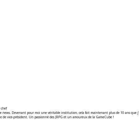
 chef
ews. Devenant pour moi une véritable institution, cela fait maintenant plus de 10 ans que j'y t
ité de de vice-président. Un passionné des JRPG et un amoureux de la GameCube !