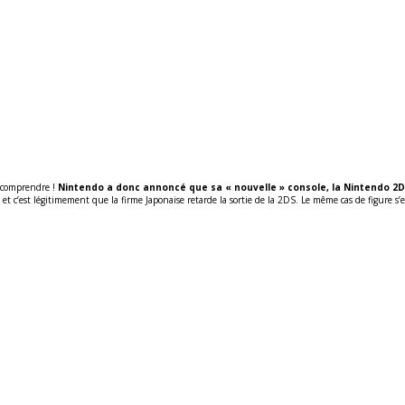
e comprendre !
Nintendo a donc annoncé que sa « nouvelle » console, la Nintendo 2D
t et c’est légitimement que la firme Japonaise retarde la sortie de la 2DS.
Le même cas de figure s’e