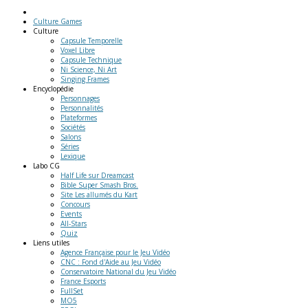
Culture Games
Culture
Capsule Temporelle
Voxel Libre
Capsule Technique
Ni Science, Ni Art
Singing Frames
Encyclopédie
Personnages
Personnalités
Plateformes
Sociétés
Salons
Séries
Lexique
Labo
CG
Half Life sur Dreamcast
Bible Super Smash Bros.
Site Les allumés du Kart
Concours
Events
All-Stars
Quiz
Liens
utiles
Agence Française pour le Jeu Vidéo
CNC : Fond d'Aide au Jeu Vidéo
Conservatoire National du Jeu Vidéo
France Esports
FullSet
MO5