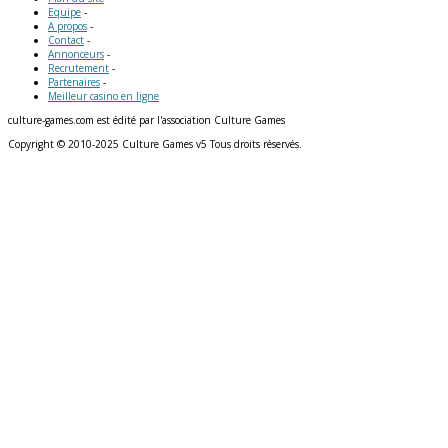
Equipe
-
A propos
-
Contact
-
Annonceurs
-
Recrutement
-
Partenaires
-
Meilleur casino en ligne
culture-games.com est édité par l'association Culture Games
Copyright © 2010-2025 Culture Games v5 Tous droits réservés.