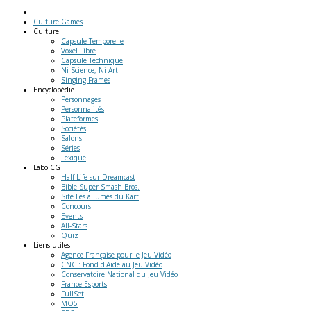
Culture Games
Culture
Capsule Temporelle
Voxel Libre
Capsule Technique
Ni Science, Ni Art
Singing Frames
Encyclopédie
Personnages
Personnalités
Plateformes
Sociétés
Salons
Séries
Lexique
Labo
CG
Half Life sur Dreamcast
Bible Super Smash Bros.
Site Les allumés du Kart
Concours
Events
All-Stars
Quiz
Liens
utiles
Agence Française pour le Jeu Vidéo
CNC : Fond d'Aide au Jeu Vidéo
Conservatoire National du Jeu Vidéo
France Esports
FullSet
MO5