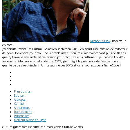
Michaël KIPPO
, Rédacteur
en chef
J'ai débuté l'aventure Culture Games en septembre 2010 en ayant une mission de rédacteur
de news. Devenant pour moi une véritable institution, cela fait maintenant plus de 10 ans
que j'y travaille avec cette même passion pour l'écriture et la culture du jeu vidéo ! En 2017
je deviens rédacteur en chef et depuis 2019, j'ai intégré la présidence de l'association en
qualité de de vice-président. Un passionné des JRPG et un amoureux de la GameCube !
Plan du site
-
Equipe
-
A propos
-
Contact
-
Annonceurs
-
Recrutement
-
Partenaires
-
Meilleur casino en ligne
culture-games.com est édité par l'association Culture Games