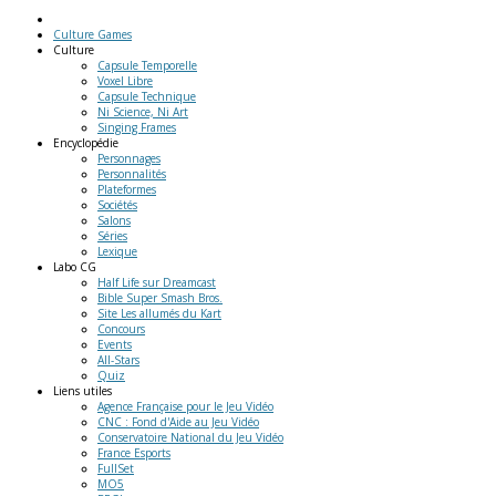
Culture Games
Culture
Capsule Temporelle
Voxel Libre
Capsule Technique
Ni Science, Ni Art
Singing Frames
Encyclopédie
Personnages
Personnalités
Plateformes
Sociétés
Salons
Séries
Lexique
Labo
CG
Half Life sur Dreamcast
Bible Super Smash Bros.
Site Les allumés du Kart
Concours
Events
All-Stars
Quiz
Liens
utiles
Agence Française pour le Jeu Vidéo
CNC : Fond d'Aide au Jeu Vidéo
Conservatoire National du Jeu Vidéo
France Esports
FullSet
MO5