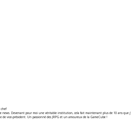
 chef
ews. Devenant pour moi une véritable institution, cela fait maintenant plus de 10 ans que j'y t
ité de de vice-président. Un passionné des JRPG et un amoureux de la GameCube !