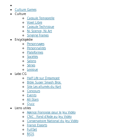
Culture Games
Culture
Capsule Temporelle
Voxel Libre
Capsule Technique
Ni Science, Ni Art
Singing Frames
Encyclopédie
Personnages
Personnalités
Plateformes
Sociétés
Salons
Séries
Lexique
Labo
CG
Half Life sur Dreamcast
Bible Super Smash Bros.
Site Les allumés du Kart
Concours
Events
All-Stars
Quiz
Liens
utiles
Agence Française pour le Jeu Vidéo
CNC : Fond d'Aide au Jeu Vidéo
Conservatoire National du Jeu Vidéo
France Esports
FullSet
MO5