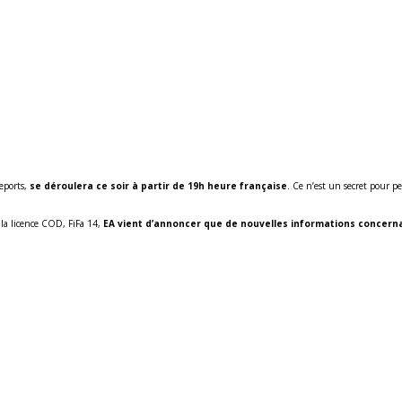
reports,
se déroulera ce soir à partir de 19h heure française
. Ce n’est un secret pour pe
r la licence COD, FiFa 14,
EA vient d’annoncer que de nouvelles informations concerna