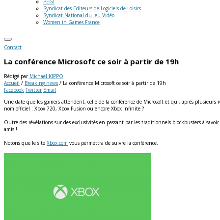
PEGI
Syndicat des Editeurs de Logiciels de Loisirs
Syndicat National du Jeu Vidéo
Women in Games France
Contact
La conférence Microsoft ce soir à partir de 19h
Rédigé par
Michaël KIPPO
Accueil
/
Breaking news
/
La conférence Microsoft ce soir à partir de 19h
Facebook
Twitter
Email
Une date que les gamers attendent, celle de la conférence de Microsoft et qui, après plusieurs 
nom officiel : Xbox 720, Xbox Fusion ou encore Xbox Infinite ?
Outre des révélations sur des exclusivités en passant par les traditionnels blockbusters à savoi
amis !
Notons que le site
Xbox.com
vous permettra de suivre la conférence.